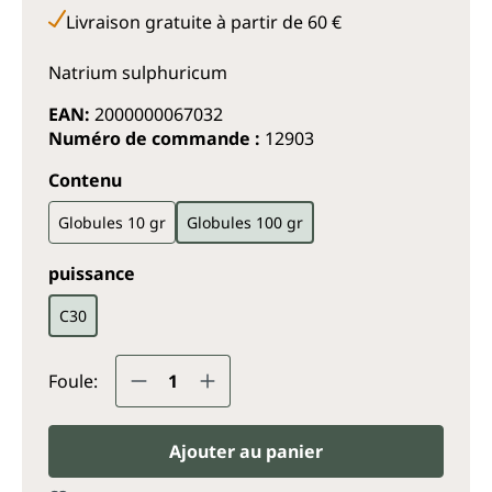
Livraison gratuite à partir de 60 €
Natrium sulphuricum
EAN:
2000000067032
Numéro de commande :
12903
Sélectionnez
Contenu
Globules 10 gr
Globules 100 gr
Sélectionnez
puissance
C30
Quantité de produit : Entrez la q
Foule:
Ajouter au panier