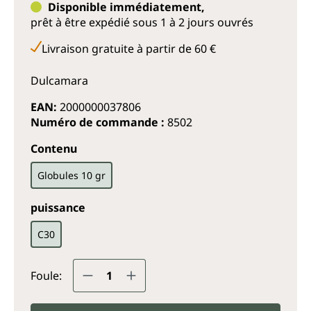
Disponible immédiatement,
prêt à être expédié sous 1 à 2 jours ouvrés
Livraison gratuite à partir de 60 €
Dulcamara
EAN:
2000000037806
Numéro de commande :
8502
Sélectionnez
Contenu
Globules 10 gr
Sélectionnez
puissance
C30
Quantité de produit : Entrez la q
Foule: