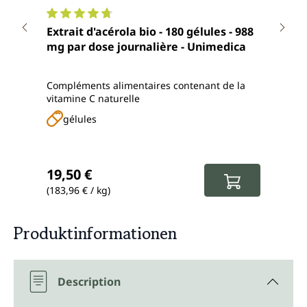
Note moyenne de 4.8 sur 5 étoiles
Note
Extrait d'acérola bio - 180 gélules - 988
Vita
mg par dose journalière - Unimedica
dose
gélu
Compléments alimentaires contenant de la
Compl
vitamine C naturelle
tamp
gélules
g
Prix régulier :
Prix
19,50 €
16,
(183,96 € / kg)
(61,3
Produktinformationen
Description