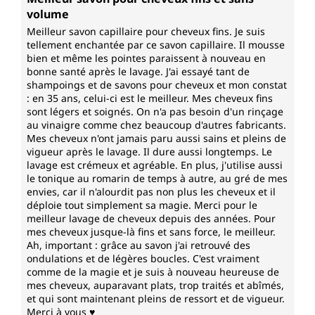
volume
Meilleur savon capillaire pour cheveux fins. Je suis
tellement enchantée par ce savon capillaire. Il mousse
bien et même les pointes paraissent à nouveau en
bonne santé après le lavage. J'ai essayé tant de
shampoings et de savons pour cheveux et mon constat
: en 35 ans, celui-ci est le meilleur. Mes cheveux fins
sont légers et soignés. On n'a pas besoin d'un rinçage
au vinaigre comme chez beaucoup d'autres fabricants.
Mes cheveux n'ont jamais paru aussi sains et pleins de
vigueur après le lavage. Il dure aussi longtemps. Le
lavage est crémeux et agréable. En plus, j'utilise aussi
le tonique au romarin de temps à autre, au gré de mes
envies, car il n'alourdit pas non plus les cheveux et il
déploie tout simplement sa magie. Merci pour le
meilleur lavage de cheveux depuis des années. Pour
mes cheveux jusque-là fins et sans force, le meilleur.
Ah, important : grâce au savon j'ai retrouvé des
ondulations et de légères boucles. C'est vraiment
comme de la magie et je suis à nouveau heureuse de
mes cheveux, auparavant plats, trop traités et abîmés,
et qui sont maintenant pleins de ressort et de vigueur.
Merci à vous ♥️