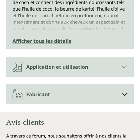
de coco et contient des ingrédients nourrissants tels
que l'huile de coco, le beurre de karité, l'huile d'olive
et l'huile de ricin. Il nettoie en profondeur, nourrit
intensément et donne aux cheveux un aspect sain et
souple – sans les alourdir. Son parfum fin et naturel
provient d'huiles essentielles.
Afficher tous les détails
Nettoyage doux à base naturelle
La base lavante douce à base de sodium cocoyl
Application et utilisation
iséthionate – un tensioactif particulièrement
respectueux de la peau, dérivé de l'huile de coco –
produit une mousse crémeuse et onctueuse. Elle
élimine efficacement les impuretés et les résidus
Fabricant
sans dessécher les cheveux ni le cuir chevelu. Le
shampoing convient donc à une utilisation
quotidienne, même sur les cuirs chevelus sensibles
ou facilement irritables.
Avis clients
Soin naturel à l'huile de coco, beurre
de karité & huile de ricin
Á travers ce forum, nous souhaitons offrir à nos clients la