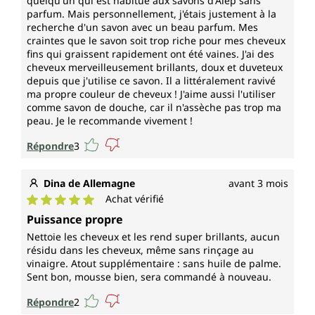
quelqu'un qui est habitué aux savons d'Alep sans
parfum. Mais personnellement, j'étais justement à la
recherche d'un savon avec un beau parfum. Mes
craintes que le savon soit trop riche pour mes cheveux
fins qui graissent rapidement ont été vaines. J'ai des
cheveux merveilleusement brillants, doux et duveteux
depuis que j'utilise ce savon. Il a littéralement ravivé
ma propre couleur de cheveux ! J'aime aussi l'utiliser
comme savon de douche, car il n'assèche pas trop ma
peau. Je le recommande vivement !
Répondre
3
Dina de Allemagne
avant 3 mois
Achat vérifié
Note moyenne de 5 sur 5 étoiles
Puissance propre
Nettoie les cheveux et les rend super brillants, aucun
résidu dans les cheveux, même sans rinçage au
vinaigre. Atout supplémentaire : sans huile de palme.
Sent bon, mousse bien, sera commandé à nouveau.
Répondre
2