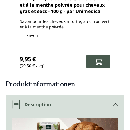
et à la menthe poivrée pour cheveux
pour
gras et secs - 100 g - par Unimedica
par 
Savon pour les cheveux à l'ortie, au citron vert
Savon
et à la menthe poivrée
coco
savon
s
Prix régulier :
Prix
9,95 €
9,9
(99,50 € / kg)
(99,5
Produktinformationen
Description