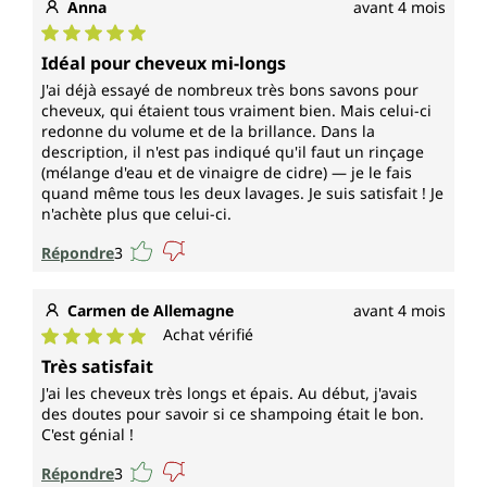
Anna
avant 4 mois
Note moyenne de 5 sur 5 étoiles
Idéal pour cheveux mi-longs
J'ai déjà essayé de nombreux très bons savons pour
cheveux, qui étaient tous vraiment bien. Mais celui-ci
redonne du volume et de la brillance. Dans la
description, il n'est pas indiqué qu'il faut un rinçage
(mélange d'eau et de vinaigre de cidre) — je le fais
quand même tous les deux lavages. Je suis satisfait ! Je
n'achète plus que celui-ci.
Répondre
3
Carmen de Allemagne
avant 4 mois
Achat vérifié
Note moyenne de 5 sur 5 étoiles
Très satisfait
J'ai les cheveux très longs et épais. Au début, j'avais
des doutes pour savoir si ce shampoing était le bon.
C'est génial !
Répondre
3