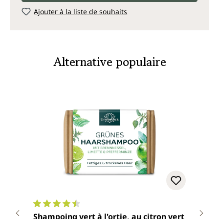
Ajouter à la liste de souhaits
Alternative populaire
Note moyenne de 4.6 sur 5 étoiles
Note
Shampoing vert à l'ortie, au citron vert
Shampoin