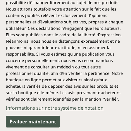
possibilité d’échanger librement au sujet de nos produits.
L'huile de coco, le beurre de karité et l'huile de ricin
Nous attirons toutefois votre attention sur le fait que les
apportent hydratation, acides gras essentiels et
contenus publiés relèvent exclusivement d’opinions
vitamines aux cheveux. L'huile de ricin peut favoriser
personnelles et d’évaluations subjectives, propres à chaque
la pousse des cheveux et leur confère une brillance
utilisateur. Ces déclarations n’engagent que leurs auteurs.
naturelle. L'huile d'olive offre un soin et une
Elles sont publiées dans le cadre de la liberté d’expression.
protection supplémentaires. Le panthénol complète
Néanmoins, nous nous en distançons expressément et ne
la formule, apaise et aide à maintenir l'équilibre
pouvons ni garantir leur exactitude, ni en assumer la
hydrique des cheveux et du cuir chevelu. Le résultat :
responsabilité. Si vous estimez qu’une publication vous
des cheveux visiblement nourris, plus forts et plus
concerne personnellement, nous vous recommandons
faciles à coiffer.
vivement de consulter un médecin ou tout autre
professionnel qualifié, afin d’en vérifier la pertinence. Notre
Soin capillaire durable – bon pour toi
boutique en ligne permet aux visiteurs ainsi qu’aux
et pour l'environnement
acheteurs vérifiés de déposer des avis sur les produits et
sur la boutique elle-même. Les avis provenant d’acheteurs
Ce shampoing ne contient ni sulfates, ni silicones, ni
vérifiés sont clairement identifiés par la mention "Vérifié".
alcool, ni parabènes, ni microplastiques. Grâce à sa
forme solide, il est particulièrement économique –
Informations sur notre système de notation
un seul pain permet jusqu'à 80 lavages. Il est donc
non seulement doux pour le cuir chevelu, mais aussi
Évaluer maintenant
une alternative écologique aux shampoings liquides