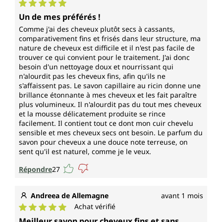
Note moyenne de 5 sur 5 étoiles
Un de mes préférés !
Comme j'ai des cheveux plutôt secs à cassants,
comparativement fins et frisés dans leur structure, ma
nature de cheveux est difficile et il n'est pas facile de
trouver ce qui convient pour le traitement. J'ai donc
besoin d'un nettoyage doux et nourrissant qui
n'alourdit pas les cheveux fins, afin qu'ils ne
s'affaissent pas. Le savon capillaire au ricin donne une
brillance étonnante à mes cheveux et les fait paraître
plus volumineux. Il n'alourdit pas du tout mes cheveux
et la mousse délicatement produite se rince
facilement. Il contient tout ce dont mon cuir chevelu
sensible et mes cheveux secs ont besoin. Le parfum du
savon pour cheveux a une douce note terreuse, on
sent qu'il est naturel, comme je le veux.
Répondre
27
Andreea de Allemagne
avant 1 mois
Achat vérifié
Note moyenne de 5 sur 5 étoiles
Meilleur savon pour cheveux fins et sans