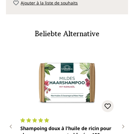
Ajouter à la liste de souhaits
Beliebte Alternative
Note moyenne de 4.9 sur 5 étoiles
Note
Shampoing doux à l'huile de ricin pour
Shampoin