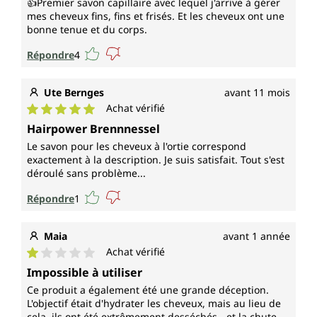
👍Premier savon capillaire avec lequel j'arrive à gérer
mes cheveux fins, fins et frisés. Et les cheveux ont une
bonne tenue et du corps.
Répondre
4
Ute Bernges
avant 11 mois
Achat vérifié
Note moyenne de 5 sur 5 étoiles
Hairpower Brennnessel
Le savon pour les cheveux à l'ortie correspond
exactement à la description. Je suis satisfait. Tout s'est
déroulé sans problème...
Répondre
1
Maia
avant 1 année
Achat vérifié
Note moyenne de 1 sur 5 étoiles
Impossible à utiliser
Ce produit a également été une grande déception.
L'objectif était d'hydrater les cheveux, mais au lieu de
cela, ils ont été extrêmement desséchés - et la chute