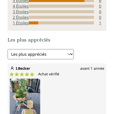
5 Étoiles
6
4 Étoiles
0
3 Étoiles
0
2 Étoiles
0
1 Étoiles
1
Les plus appréciés
I.Becker
avant 1 année
Achat vérifié
Note moyenne de 5 sur 5 étoiles