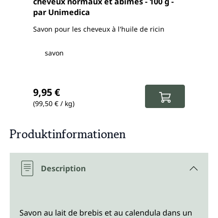
cheveux normaux et abîmés - 100 g -
pour
par Unimedica
par 
Savon pour les cheveux à l'huile de ricin
Savon
coco
savon
s
Prix régulier :
Prix
9,95 €
9,9
(99,50 € / kg)
(99,5
Produktinformationen
Description
Savon au lait de brebis et au calendula dans un