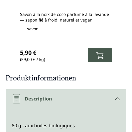
Savon à la noix de coco parfumé à la lavande
Savon
— saponifié à froid, naturel et végan
huile
savon
s
Prix régulier :
Prix
5,90 €
8,9
(59,00 € / kg)
(89,5
Produktinformationen
Description
80 g - aux huiles biologiques