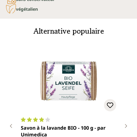
végétalien
Alternative populaire
Note moyenne de 3.9 sur 5 étoiles
Note
Savon à la lavande BIO - 100 g - par
Savo
Unimedica
Uni