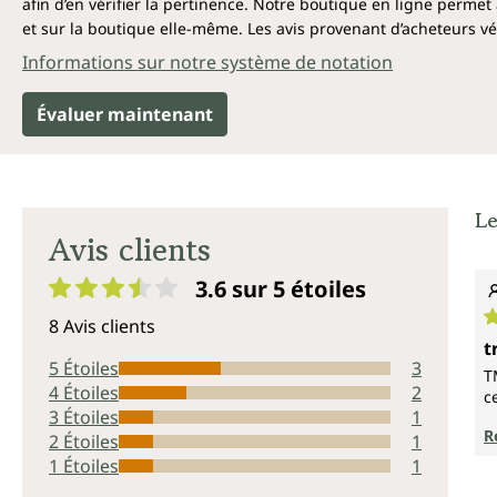
afin d’en vérifier la pertinence. Notre boutique en ligne permet 
et sur la boutique elle-même. Les avis provenant d’acheteurs véri
Informations sur notre système de notation
Évaluer maintenant
Le
Avis clients
3.6 sur 5
étoiles
Note moyenne de 3.6 sur 5 étoiles
8 Avis clients
N
t
5 Étoiles
3
T
4 Étoiles
2
c
3 Étoiles
1
R
2 Étoiles
1
1 Étoiles
1