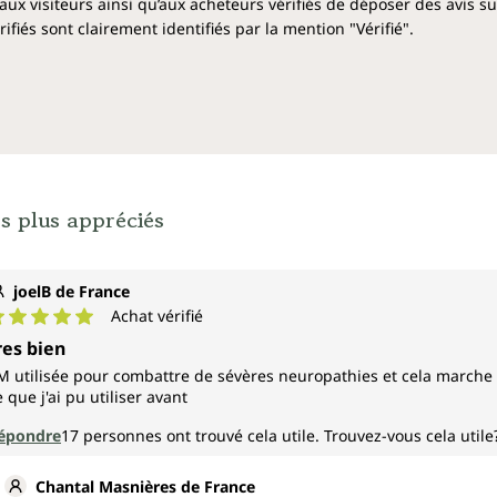
aux visiteurs ainsi qu’aux acheteurs vérifiés de déposer des avis su
fiés sont clairement identifiés par la mention "Vérifié".
s plus appréciés
joelB de France
Achat vérifié
ote moyenne de 5 sur 5 étoiles
res bien
M utilisée pour combattre de sévères neuropathies et cela marche d
e que j'ai pu utiliser avant
épondre
17
personnes ont trouvé cela utile.
Trouvez-vous cela utile
Chantal Masnières de France