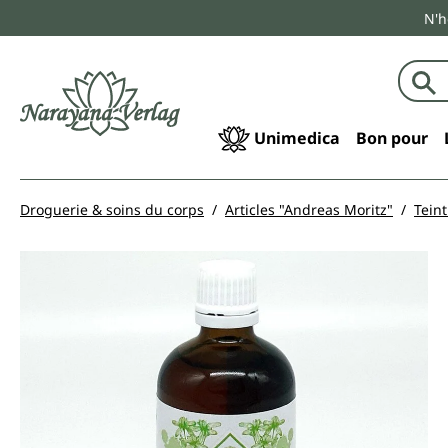
N'h
echerche
Passer à la navigation principale
Unimedica
Bon pour
Droguerie & soins du corps
Articles "Andreas Moritz"
Tein
Ignorer la galerie d'images