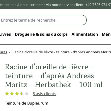
ésitez pas à nous contacter via notre service client: +49 7626 974 9
Livres
Droguerie & soins du corps
Alimentation
Mén
tures
Racine d'oreille de lièvre - teinture - d'après Andreas Morit
Racine d'oreille de lièvre -
teinture - d'après Andreas
Moritz - Herbathek - 100 ml
8 avis clients
Note moyenne de 3.6 sur 5 étoiles
Teinture de Bupleurum