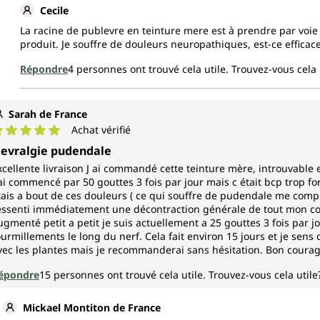
Cecile
La racine de publevre en teinture mere est à prendre par voie 
produit. Je souffre de douleurs neuropathiques, est-ce efficac
Répondre
4
personnes ont trouvé cela utile.
Trouvez-vous cela 
Sarah de France
Achat vérifié
ote moyenne de 5 sur 5 étoiles
evralgie pudendale
xcellente livraison J ai commandé cette teinture mère, introuvable
 ai commencé par 50 gouttes 3 fois par jour mais c était bcp trop 
tais a bout de ces douleurs ( ce qui souffre de pudendale me compre
essenti immédiatement une décontraction générale de tout mon cor
ugmenté petit a petit je suis actuellement a 25 gouttes 3 fois par 
ourmillements le long du nerf. Cela fait environ 15 jours et je sens 
vec les plantes mais je recommanderai sans hésitation. Bon courag
épondre
15
personnes ont trouvé cela utile.
Trouvez-vous cela utile
Mickael Montiton de France