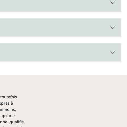
 toutefois
opres à
éanmoins,
z qu’une
nel qualifié,