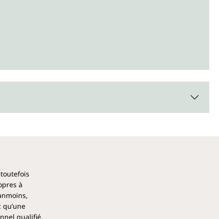
 toutefois
opres à
éanmoins,
z qu’une
nel qualifié,