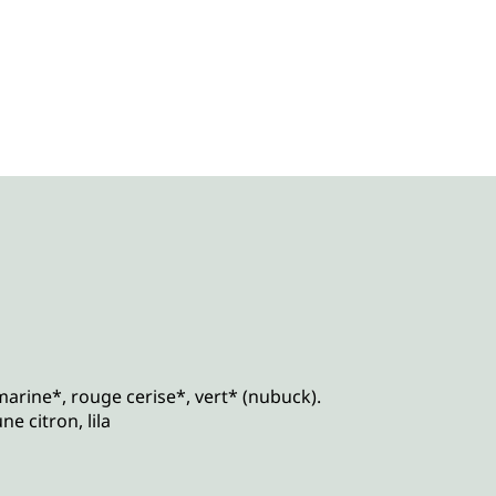
marine*, rouge cerise*, vert* (nubuck).
ne citron, lila