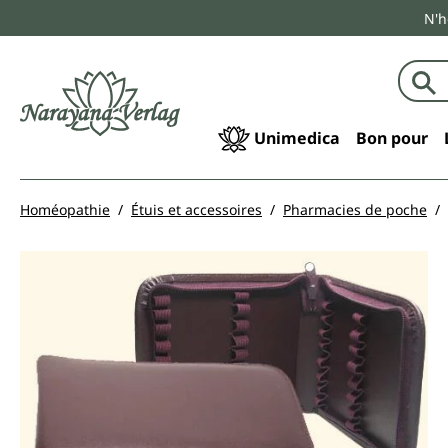
N'h
echerche
Passer à la navigation principale
Unimedica
Bon pour
Homéopathie
Étuis et accessoires
Pharmacies de poche
Ignorer la galerie d'images