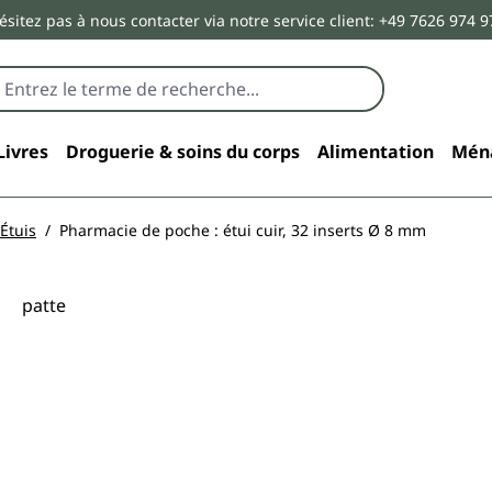
ésitez pas à nous contacter via notre service client: +49 7626 974 9
Livres
Droguerie & soins du corps
Alimentation
Mén
Étuis
Pharmacie de poche : étui cuir, 32 inserts Ø 8 mm
patte