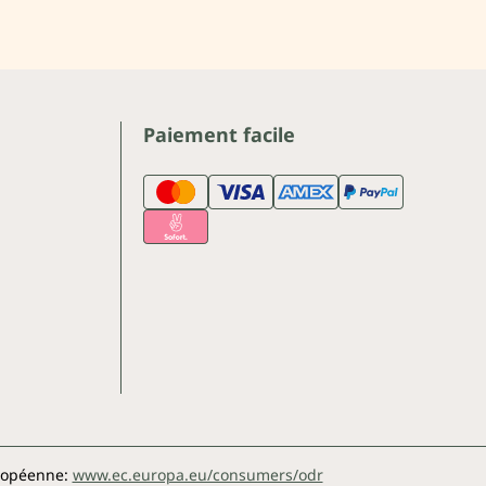
Paiement facile
uropéenne:
www.ec.europa.eu/consumers/odr