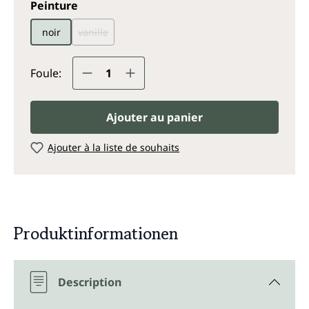
Sélectionnez
Peinture
noir
vanille
(Cette option n'est pas disponible pour le moment.)
Quantité de produit : Entrez la q
Foule:
Ajouter au panier
Ajouter à la liste de souhaits
Produktinformationen
Description