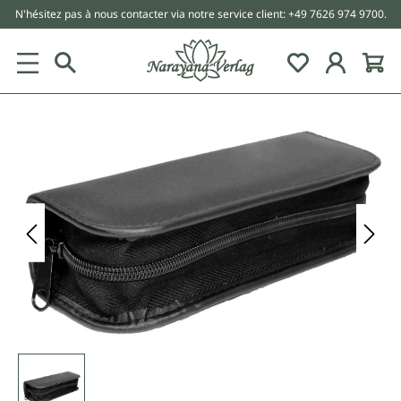
N'hésitez pas à nous contacter via notre service client: +49 7626 974 9700.
tenu principal
Ignorer la galerie d'images