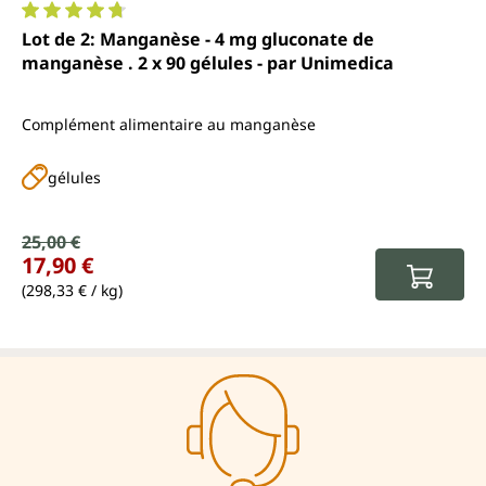
Note moyenne de 4.8 sur 5 étoiles
Lot de 2: Manganèse - 4 mg gluconate de
manganèse . 2 x 90 gélules - par Unimedica
Complément alimentaire au manganèse
gélules
Prix de vente :
25,00 €
Prix régulier :
17,90 €
(298,33 € / kg)