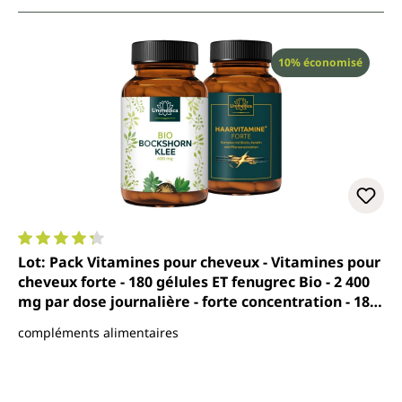
Réduction
10% économisé
Note moyenne de 4.3 sur 5 étoiles
Lot: Pack Vitamines pour cheveux - Vitamines pour
cheveux forte - 180 gélules ET fenugrec Bio - 2 400
mg par dose journalière - forte concentration - 180
gélules - par Unimedica
compléments alimentaires