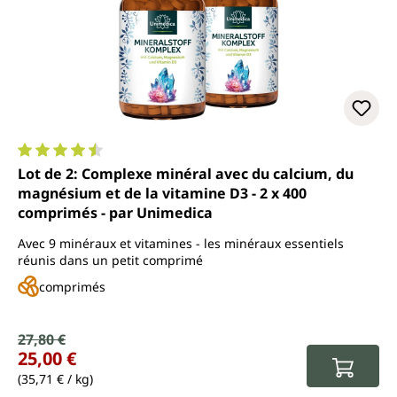
Note moyenne de 4.5 sur 5 étoiles
Lot de 2: Complexe minéral avec du calcium, du
magnésium et de la vitamine D3 - 2 x 400
comprimés - par Unimedica
Avec 9 minéraux et vitamines - les minéraux essentiels
réunis dans un petit comprimé
comprimés
Prix de vente :
27,80 €
Prix régulier :
25,00 €
(35,71 € / kg)