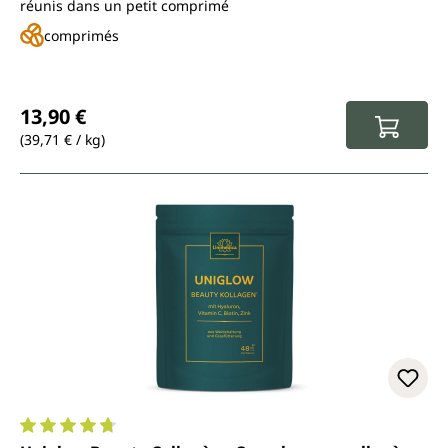
réunis dans un petit comprimé
comprimés
Prix régulier :
13,90 €
(39,71 € / kg)
Note moyenne de 4.7 sur 5 étoiles