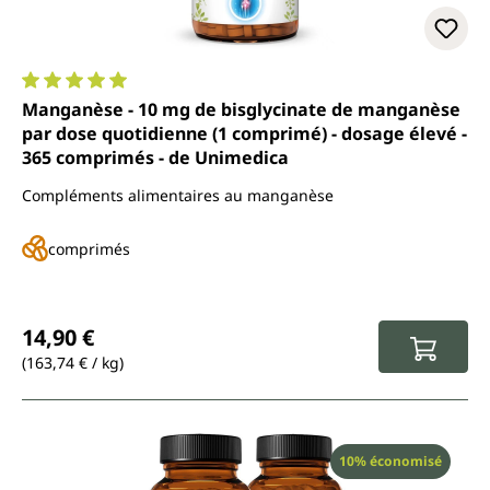
Note moyenne de 5 sur 5 étoiles
Manganèse - 10 mg de bisglycinate de manganèse
par dose quotidienne (1 comprimé) - dosage élevé -
365 comprimés - de Unimedica
Compléments alimentaires au manganèse
comprimés
Prix régulier :
14,90 €
(163,74 € / kg)
Réduction
10% économisé