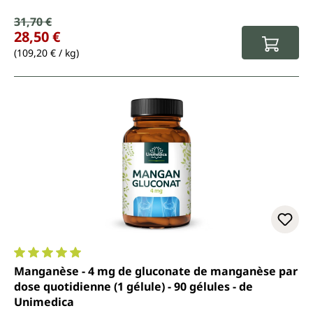
Prix de vente :
31,70 €
Prix régulier :
28,50 €
(109,20 € / kg)
Note moyenne de 5 sur 5 étoiles
Manganèse - 4 mg de gluconate de manganèse par
dose quotidienne (1 gélule) - 90 gélules - de
Unimedica