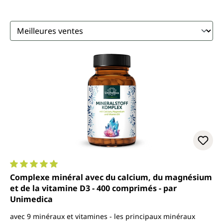
Note moyenne de 4.9 sur 5 étoiles
Complexe minéral avec du calcium, du magnésium
et de la vitamine D3 - 400 comprimés - par
Unimedica
avec 9 minéraux et vitamines - les principaux minéraux