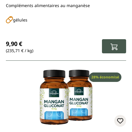
Compléments alimentaires au manganèse
gélules
Prix régulier :
9,90 €
(235,71 € / kg)
Réduction
28% économisé