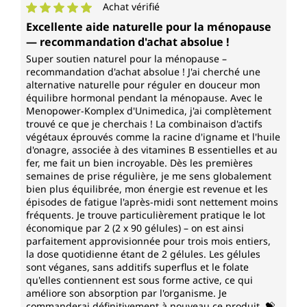
Achat vérifié
Note moyenne de 5 sur 5 étoiles
Excellente aide naturelle pour la ménopause
— recommandation d'achat absolue !
Super soutien naturel pour la ménopause –
recommandation d'achat absolue ! J'ai cherché une
alternative naturelle pour réguler en douceur mon
équilibre hormonal pendant la ménopause. Avec le
Menopower-Komplex d'Unimedica, j'ai complètement
trouvé ce que je cherchais ! La combinaison d'actifs
végétaux éprouvés comme la racine d'igname et l'huile
d'onagre, associée à des vitamines B essentielles et au
fer, me fait un bien incroyable. Dès les premières
semaines de prise régulière, je me sens globalement
bien plus équilibrée, mon énergie est revenue et les
épisodes de fatigue l'après-midi sont nettement moins
fréquents. Je trouve particulièrement pratique le lot
économique par 2 (2 x 90 gélules) – on est ainsi
parfaitement approvisionnée pour trois mois entiers,
la dose quotidienne étant de 2 gélules. Les gélules
sont véganes, sans additifs superflus et le folate
qu'elles contiennent est sous forme active, ce qui
améliore son absorption par l'organisme. Je
commanderai définitivement à nouveau ce produit. 💝