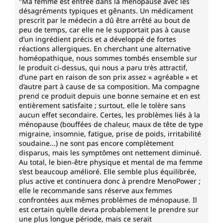
"Ma femme est entrée dans la ménopause avec les
désagréments typiques et gênants. Un médicament
prescrit par le médecin a dû être arrêté au bout de
peu de temps, car elle ne le supportait pas à cause
d’un ingrédient précis et a développé de fortes
réactions allergiques. En cherchant une alternative
homéopathique, nous sommes tombés ensemble sur
le produit ci‑dessus, qui nous a paru très attractif,
d’une part en raison de son prix assez « agréable » et
d’autre part à cause de sa composition. Ma compagne
prend ce produit depuis une bonne semaine et en est
entièrement satisfaite ; surtout, elle le tolère sans
aucun effet secondaire. Certes, les problèmes liés à la
ménopause (bouffées de chaleur, maux de tête de type
migraine, insomnie, fatigue, prise de poids, irritabilité
soudaine...) ne sont pas encore complètement
disparus, mais les symptômes ont nettement diminué.
Au total, le bien‑être physique et mental de ma femme
s’est beaucoup amélioré. Elle semble plus équilibrée,
plus active et continuera donc à prendre MenoPower ;
elle le recommande sans réserve aux femmes
confrontées aux mêmes problèmes de ménopause. Il
est certain qu’elle devra probablement le prendre sur
une plus longue période, mais ce serait