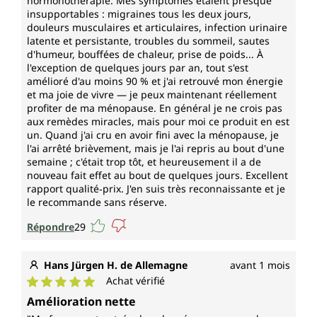
hormonothérapie. Mes symptômes étaient presque
insupportables : migraines tous les deux jours,
douleurs musculaires et articulaires, infection urinaire
latente et persistante, troubles du sommeil, sautes
d'humeur, bouffées de chaleur, prise de poids... À
l'exception de quelques jours par an, tout s'est
amélioré d'au moins 90 % et j'ai retrouvé mon énergie
et ma joie de vivre — je peux maintenant réellement
profiter de ma ménopause. En général je ne crois pas
aux remèdes miracles, mais pour moi ce produit en est
un. Quand j'ai cru en avoir fini avec la ménopause, je
l'ai arrêté brièvement, mais je l'ai repris au bout d'une
semaine ; c'était trop tôt, et heureusement il a de
nouveau fait effet au bout de quelques jours. Excellent
rapport qualité‑prix. J'en suis très reconnaissante et je
le recommande sans réserve.
Répondre
29
Hans Jürgen H. de Allemagne
avant 1 mois
Achat vérifié
Note moyenne de 5 sur 5 étoiles
Amélioration nette