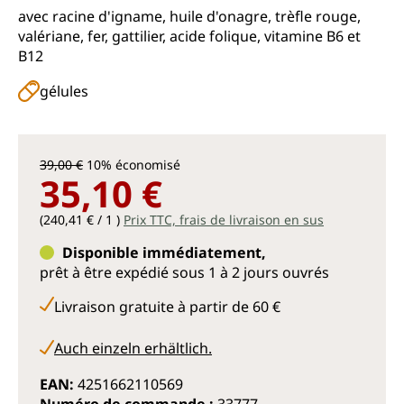
Note moyenne de 5 sur 5 étoiles
avec racine d'igname, huile d'onagre, trèfle rouge,
valériane, fer, gattilier, acide folique, vitamine B6 et
B12
gélules
39,00 €
10% économisé
35,10 €
(240,41 € / 1 )
Prix TTC, frais de livraison en sus
Disponible immédiatement,
prêt à être expédié sous 1 à 2 jours ouvrés
Livraison gratuite à partir de 60 €
Auch einzeln erhältlich.
EAN:
4251662110569
Numéro de commande :
33777