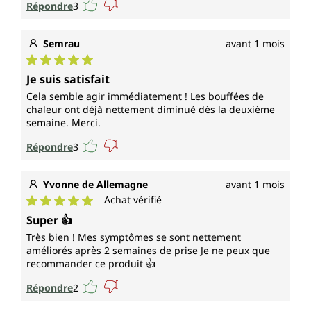
Répondre
3
Semrau
avant 1 mois
Note moyenne de 5 sur 5 étoiles
Je suis satisfait
Cela semble agir immédiatement ! Les bouffées de
chaleur ont déjà nettement diminué dès la deuxième
semaine. Merci.
Répondre
3
Yvonne de Allemagne
avant 1 mois
Achat vérifié
Note moyenne de 5 sur 5 étoiles
Super 👍
Très bien ! Mes symptômes se sont nettement
améliorés après 2 semaines de prise Je ne peux que
recommander ce produit 👍
Répondre
2