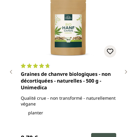
Note moyenne de 4.7 sur 5 étoiles
Note
Graines de chanvre biologiques - non
Germe d
décortiquées - naturelles - 500 g -
désh
Unimedica
Qualité crue - non transformé - naturellement
issu 
végane
riche
planter
A
Prix régulier :
Prix