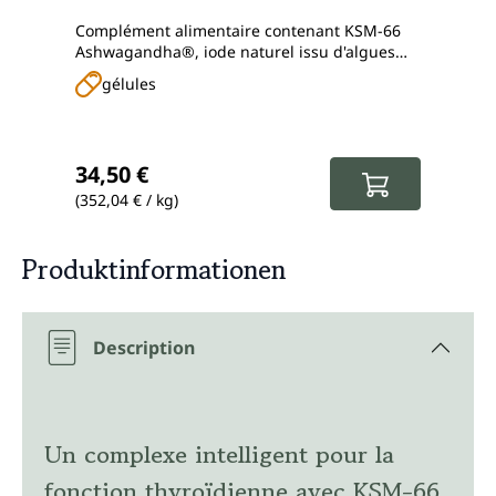
Complément alimentaire contenant KSM-66
Compl
Ashwagandha®, iode naturel issu d'algues
brune
brunes, sélénium, tyrosine, zinc, manganèse
gélules
g
et vitamines
Prix régulier :
Prix
34,50 €
19,
(352,04 € / kg)
(130,
Produktinformationen
Description
Un complexe intelligent pour la
fonction thyroïdienne avec KSM-66