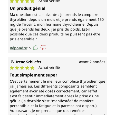
Achat vérifié
Note moyenne de 5 sur 5 étoiles
Un produit génial
Ma question est la suivante : je prends le complexe
thyroïdien depuis un mois et je prends également 150
mg de Tirosint, mon hormone thyroïdienne. Depuis
que je prends les deux, j'ai pris du poids. Est-il
possible que ces deux produits ne puissent pas être
pris ensemble ?
Répondre
15
Irene Schliefer
avant 2 années
Achat vérifié
Note moyenne de 5 sur 5 étoiles
Tout simplement super
C'est certainement le meilleur complexe thyroïdien que
j'ai jamais eu. Les différents composants semblent
également avoir été dosés correctement, car l'effet
s'est fait sentir immédiatement après la prise d'une
gélule (la thyroïde s'est "manifestée" de manière
perceptible et la fatigue et la paresse ont disparu).
Auparavant, je ne prenais que des remèdes