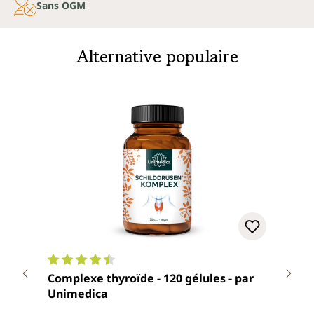
Sans OGM
Alternative populaire
Note moyenne de 4.5 sur 5 étoiles
Note
Complexe thyroïde - 120 gélules - par
Gélu
Unimedica
natu
brun