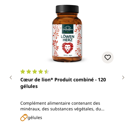
Note moyenne de 4.5 sur 5 étoiles
Note
Cœur de lion* Produit combiné - 120
Comp
gélules
haut
Complément alimentaire contenant des
avec 
minéraux, des substances végétales, du
natto
coenzyme Q10, de l'acide R-alpha-lipoïque et
vita
gélules
g
des vitamines