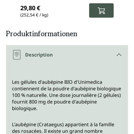
Prix
27,9
Prix ré
Prix régulier :
29,80 €
25,
(252,54 € / kg)
(210,
Produktinformationen
Description
Les gélules d'aubépine BIO d'Unimedica
contiennent de la poudre d'aubépine biologique
100 % naturelle. Une dose journalière (2 gélules)
fournit 800 mg de poudre d'aubépine
biologique.
L'aubépine (Crataegus) appartient à la famille
des rosacées. Il existe un grand nombre