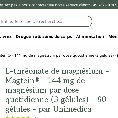
ésitez pas à nous contacter via notre service client: +49 7626 974 9
Livres
Droguerie & soins du corps
Alimentation
Mén
ein® - 144 mg de magnésium par dose quotidienne (3 gélules) - 9
L-thréonate de magnésium -
Magtein® - 144 mg de
magnésium par dose
quotidienne (3 gélules) - 90
gélules - par Unimedica