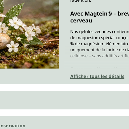
Avec Magtein® – brev
cerveau
Nos gélules véganes contien
de magnésium spécial conçu p
% de magnésium élémentaire, 
uniquement de la farine de r
cellulose – sans additifs artifi
Sources alternatives
l'alimentation
Afficher tous les détails
Le magnésium est présent dans
complètes. L'acide L-thréoniq
retrouve donc en petites quan
dans la viande, la volaille, le 
d'œuf, mais aussi dans les lég
Pour un esprit clair e
nservation