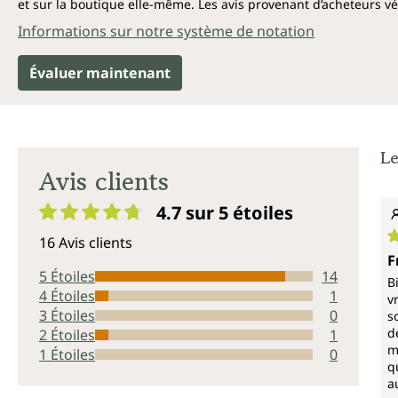
et sur la boutique elle-même. Les avis provenant d’acheteurs véri
Informations sur notre système de notation
Évaluer maintenant
Le
Avis clients
4.7 sur 5
étoiles
Note moyenne de 4.7 sur 5 étoiles
16 Avis clients
N
F
5 Étoiles
14
B
4 Étoiles
1
v
3 Étoiles
0
s
d
2 Étoiles
1
m
1 Étoiles
0
q
a