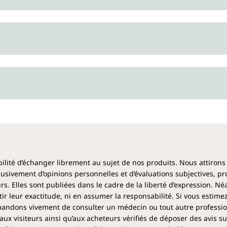
Ce produit s'adresse à tous c
de l'apport en magnésium – n
résilience mentale sont soll
système nerveux et de la fonc
intérieur et les performances 
prise s'intègre facilement da
ou le soir pour terminer en do
d'un mode de vie sain.
Spectre d'action*
Le magnésium
contribue à :
ibilité d’échanger librement au sujet de nos produits. Nous attirons
une fonction musculai
clusivement d’opinions personnelles et d’évaluations subjectives, pr
la préservation des o
rs. Elles sont publiées dans le cadre de la liberté d’expression. N
la préservation des d
 leur exactitude, ni en assumer la responsabilité. Si vous estime
l'équilibre électrolytiq
ndons vivement de consulter un médecin ou tout autre profession
un métabolisme énerg
aux visiteurs ainsi qu’aux acheteurs vérifiés de déposer des avis su