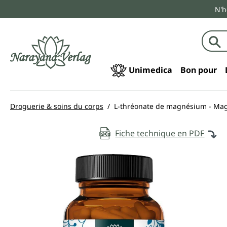
N'h
echerche
Passer à la navigation principale
Unimedica
Bon pour
Droguerie & soins du corps
L-thréonate de magnésium - Magt
Fiche technique en PDF
Ignorer la galerie d'images