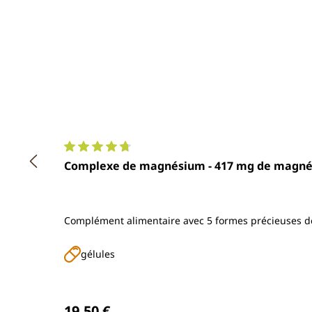
Note moyenne de 4.7 sur 5 étoiles
Complexe de magnésium - 417 mg de magnési
Complément alimentaire avec 5 formes précieuses
gélules
Prix régulier :
19,50 €