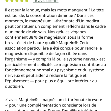
16 avis clients
Note moyenne de 4.7 sur 5 étoiles
Il est sur la langue, mais les mots manquent ? La tête
est lourde, la concentration diminue ? Dans ces
moments, le magnésium L-thréonate d'Unimedica
peut constituer un complément réfléchi dans le cadre
d'un mode de vie sain. Nos gélules véganes
contiennent 38 % de magnésium sous la forme
brevetée et de haute qualité Magtein®. Cette
association particulière a été conçue pour rendre le
magnésium disponible de façon ciblée dans
l'organisme — y compris là où le système nerveux est
particulièrement sollicité. Le magnésium contribue au
fonctionnement normal du psychisme et du système
nerveux et peut aider à réduire la fatigue et
l'épuisement — pour plus d'équilibre intérieur au
quotidien.
✓ avec Magtein® – magnésium L-thréonate breveté
✓ pour une complémentation consciente lors de
sollicitations mentales & pour l'équilibre intérieur