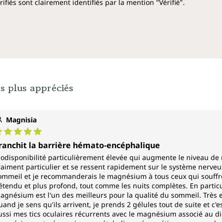
le fonctionnement no
fiés sont clairement identifiés par la mention "Vérifié".
la synthèse protéique
la fonction psycholog
la réduction de la fati
le processus de divisio
*Allégations de santé approuv
(EFSA).
s plus appréciés
Chaque flacon de magnésium L
de cure.
Magnisia
Végane et sans les ad
ote moyenne de 5 sur 5 étoiles
ranchit la barrière hémato-encéphalique
Gélule végane en cellulose v
iodisponibilité particulièrement élevée qui augmente le niveau d
magnésium L-thréonate de Un
raiment particulier et se ressent rapidement sur le système nerveux,
ommeil et je recommanderais le magnésium à tous ceux qui souffr
d'additifs tels que conservate
étendu et plus profond, tout comme les nuits complètes. En partic
comme le stéarate de magné
agnésium est l'un des meilleurs pour la qualité du sommeil. Très 
uand je sens qu'ils arrivent, je prends 2 gélules tout de suite et c'e
ussi mes tics oculaires récurrents avec le magnésium associé au 