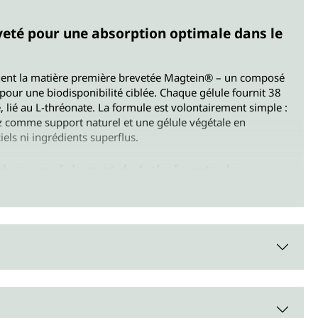
eté pour une absorption optimale dans le
nent la matière première brevetée Magtein® – un composé
our une biodisponibilité ciblée. Chaque gélule fournit 38
lié au L-thréonate. La formule est volontairement simple :
iz comme support naturel et une gélule végétale en
ciels ni ingrédients superflus.
 de magnésium et de L-thréonate dans
 les noix, les graines, les légumes verts et les céréales
ue est un produit de dégradation de la vitamine C et se
tités dans les fruits. La thréonine se trouve également
poisson, les fruits de mer, les produits laitiers et le blanc
umineuses, les noix et les graines.
t des nerfs solides – sans caféine