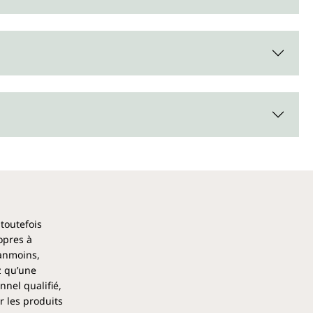
eux qui recherchent un complément conscient allant au-delà
otamment dans les phases où concentration, sérénité et
icitées. Le magnésium contribue au bon fonctionnement du
tion psychologique – une base essentielle pour l'équilibre
mentales au quotidien. Sans caféine ni autres stimulants, la
ns le quotidien – le matin pour bien commencer la journée
uceur. L'essentiel est une utilisation régulière dans le cadre
 toutefois
re normale
opres à
s normaux
éanmoins,
ents normales
z qu’une
ue
nel qualifié,
étique normal
r les produits