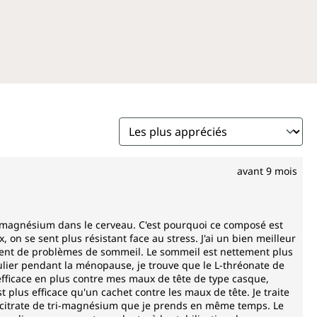
rmal du système nerveux
 normale
ique normale
gue
n cellulaire
ées par l'Autorité européenne de sécurité des aliments
-thréonate Unimedica contient 90 gélules – soit un mois
avant 9 mois
ditifs suivants
égétale pure (HPMC), sans carraghénane ni PEG. Le
e magnésium dans le cerveau. C'est pourquoi ce composé est
imedica est, conformément à la législation, exempt
 on se sent plus résistant face au stress. J'ai un bien meilleur
ent de problèmes de sommeil. Le sommeil est nettement plus
urs, colorants, stabilisants, agents anti-agglomérants
ulier pendant la ménopause, je trouve que le L-thréonate de
sium, sans OGM et 100 % végane.
efficace en plus contre mes maux de tête de type casque,
st plus efficace qu'un cachet contre les maux de tête. Je traite
dicitrate de tri-magnésium que je prends en même temps. Le