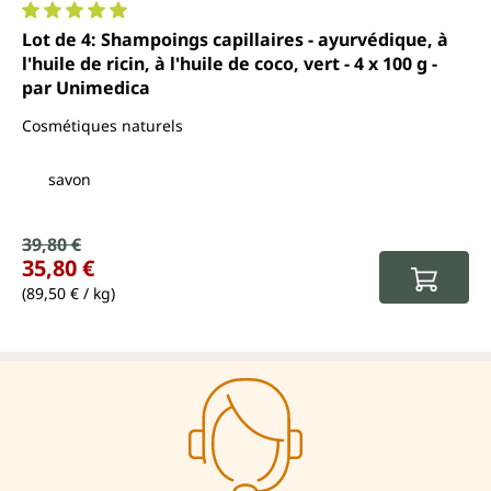
Note moyenne de 5 sur 5 étoiles
Lot de 4: Shampoings capillaires - ayurvédique, à
l'huile de ricin, à l'huile de coco, vert - 4 x 100 g -
par Unimedica
Cosmétiques naturels
savon
Prix de vente :
39,80 €
Prix régulier :
35,80 €
(89,50 € / kg)