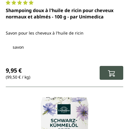
Note moyenne de 4.9 sur 5 étoiles
Shampoing doux à l'huile de ricin pour cheveux
normaux et abîmés - 100 g - par Unimedica
Savon pour les cheveux à l'huile de ricin
savon
Prix régulier :
9,95 €
(99,50 € / kg)