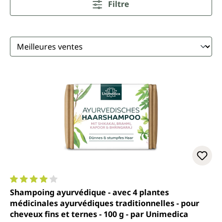
Filtre
Note moyenne de 4 sur 5 étoiles
Shampoing ayurvédique - avec 4 plantes
médicinales ayurvédiques traditionnelles - pour
cheveux fins et ternes - 100 g - par Unimedica