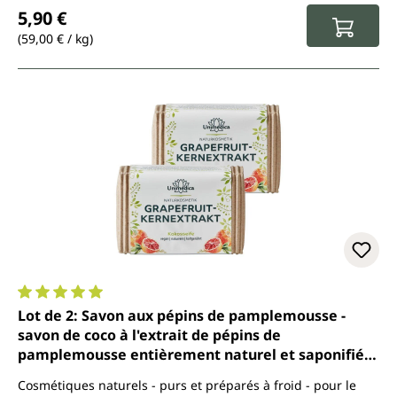
Prix régulier :
5,90 €
(59,00 € / kg)
Note moyenne de 5 sur 5 étoiles
Lot de 2: Savon aux pépins de pamplemousse -
savon de coco à l'extrait de pépins de
pamplemousse entièrement naturel et saponifié à
froid - 2 x 100 g - par Unimedica
Cosmétiques naturels - purs et préparés à froid - pour le