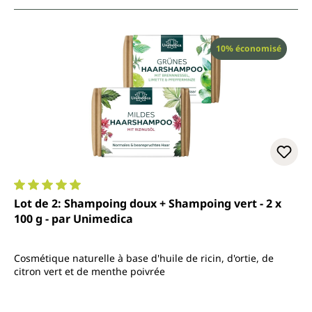
Réduction
10% économisé
Note moyenne de 5 sur 5 étoiles
Lot de 2: Shampoing doux + Shampoing vert - 2 x
100 g - par Unimedica
Cosmétique naturelle à base d'huile de ricin, d'ortie, de
citron vert et de menthe poivrée