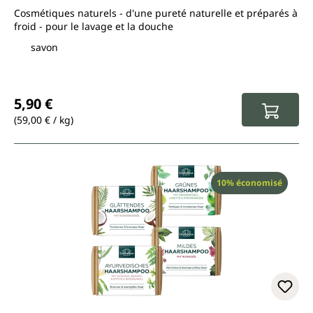
Cosmétiques naturels - d'une pureté naturelle et préparés à
froid - pour le lavage et la douche
savon
Prix régulier :
5,90 €
(59,00 € / kg)
Réduction
10% économisé