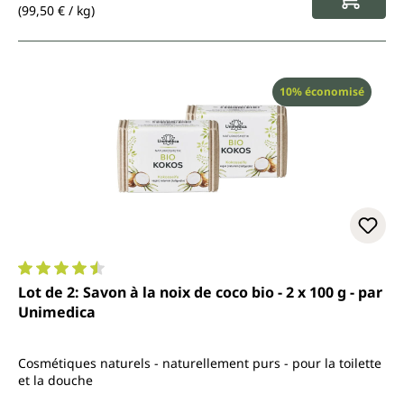
(99,50 € / kg)
Réduction
10% économisé
Note moyenne de 4.4 sur 5 étoiles
Lot de 2: Savon à la noix de coco bio - 2 x 100 g - par
Unimedica
Cosmétiques naturels - naturellement purs - pour la toilette
et la douche