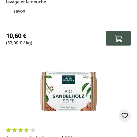
lavage et la douche
savon
Prix régulier :
10,60 €
(53,00 € / kg)
Note moyenne de 3.6 sur 5 étoiles