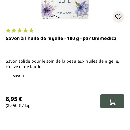
Note moyenne de 5 sur 5 étoiles
Savon à l'huile de nigelle - 100 g - par Unimedica
Savon solide pour le soin de la peau aux huiles de nigelle,
d'olive et de laurier
savon
Prix régulier :
8,95 €
(89,50 € / kg)