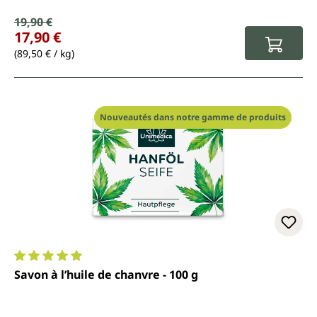
Prix de vente :
19,90 €
Prix régulier :
17,90 €
(89,50 € / kg)
Nouveautés dans notre gamme de produits
Note moyenne de 5 sur 5 étoiles
Savon à l’huile de chanvre - 100 g