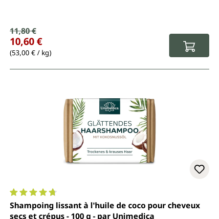
Prix de vente :
11,80 €
Prix régulier :
10,60 €
(53,00 € / kg)
Note moyenne de 4.7 sur 5 étoiles
Shampoing lissant à l'huile de coco pour cheveux
secs et crépus - 100 g - par Unimedica