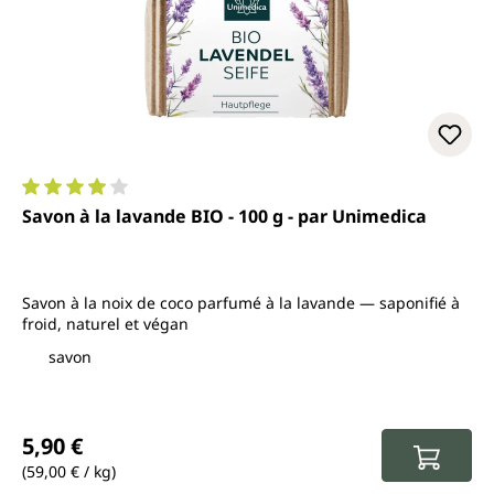
Note moyenne de 3.9 sur 5 étoiles
Savon à la lavande BIO - 100 g - par Unimedica
Savon à la noix de coco parfumé à la lavande — saponifié à
froid, naturel et végan
savon
Prix régulier :
5,90 €
(59,00 € / kg)