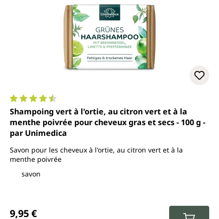
Note moyenne de 4.6 sur 5 étoiles
Shampoing vert à l'ortie, au citron vert et à la
menthe poivrée pour cheveux gras et secs - 100 g -
par Unimedica
Savon pour les cheveux à l'ortie, au citron vert et à la
menthe poivrée
savon
Prix régulier :
9,95 €