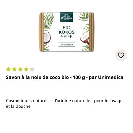
Note moyenne de 4.3 sur 5 étoiles
Savon à la noix de coco bio - 100 g - par Unimedica
Cosmétiques naturels - d'origine naturelle - pour le lavage
et la douche