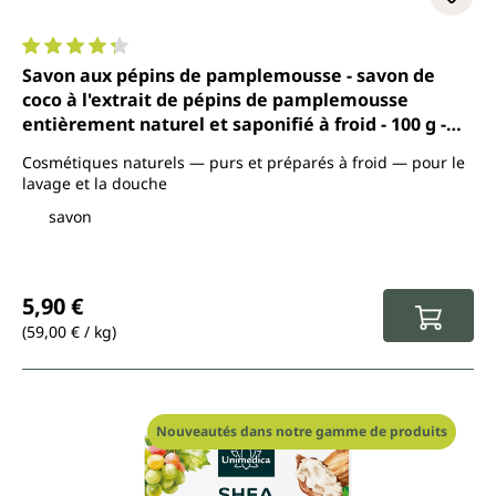
Note moyenne de 4.3 sur 5 étoiles
Savon aux pépins de pamplemousse - savon de
coco à l'extrait de pépins de pamplemousse
entièrement naturel et saponifié à froid - 100 g -
par Unimedica
Cosmétiques naturels — purs et préparés à froid — pour le
lavage et la douche
savon
Prix régulier :
5,90 €
(59,00 € / kg)
Nouveautés dans notre gamme de produits