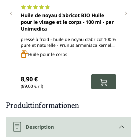
Note moyenne de 4.8 sur 5 étoiles
Note
Huile de noyau d'abricot BIO Huile
Huile d
pour le visage et le corps - 100 ml - par
visa
Unimedica
Uni
pressé à froid - huile de noyau d'abricot 100 %
press
pure et naturelle - Prunus armeniaca kernel
natur
oil - végane
vega
Huile pour le corps
Prix régulier :
Prix
8,90 €
9,7
(89,00 € / l)
(97,50
Produktinformationen
Description