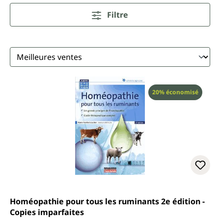
Filtre
Réduction
20% économisé
Homéopathie pour tous les ruminants 2e édition -
Copies imparfaites