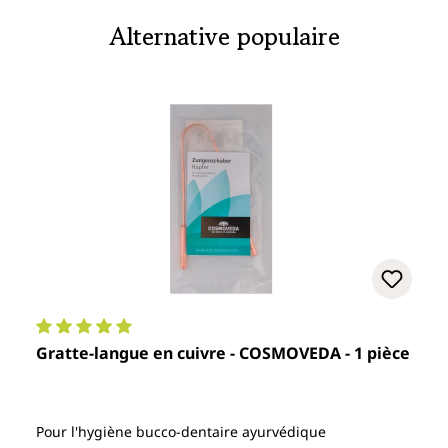
Alternative populaire
Note moyenne de 5 sur 5 étoiles
Gratte-langue en cuivre - COSMOVEDA - 1 pièce
Pour l'hygiène bucco-dentaire ayurvédique