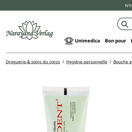
N'h
echerche
Passer à la navigation principale
Unimedica
Bon pour
Droguerie & soins du corps
Hygiène personnelle
Bouche e
Ignorer la galerie d'images