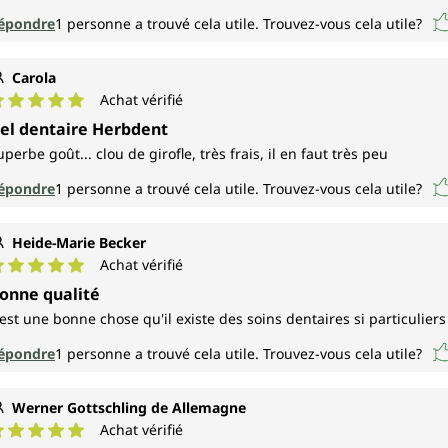
épondre
1
personne a trouvé cela utile.
Trouvez-vous cela utile?
Carola
Achat vérifié
ote moyenne de 5 sur 5 étoiles
el dentaire Herbdent
uperbe goût... clou de girofle, très frais, il en faut très peu
épondre
1
personne a trouvé cela utile.
Trouvez-vous cela utile?
Heide-Marie Becker
Achat vérifié
ote moyenne de 5 sur 5 étoiles
onne qualité
'est une bonne chose qu'il existe des soins dentaires si particuliers
épondre
1
personne a trouvé cela utile.
Trouvez-vous cela utile?
Werner Gottschling de Allemagne
Achat vérifié