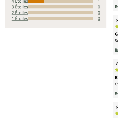
4 Étoiles
1
R
3 Étoiles
0
2 Étoiles
0
1 Étoiles
0
N
G
S
R
N
B
C
R