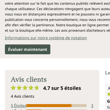
votre attention sur le fait que les contenus publiés relèvent ex
chaque utilisateur. Ces déclarations n’engagent que leurs auteu
nous nous en distançons expressément et ne pouvons ni garantir
publication vous concerne personnellement, nous vous recomma
afin d’en vérifier la pertinence. Notre boutique en ligne permet 
et sur la boutique elle-même. Les avis provenant d’acheteurs véri
Informations sur notre système de notation
Évaluer maintenant
Le
Avis clients
4.7 sur 5
étoiles
Note moyenne de 4.7 sur 5 étoiles
4 Avis clients
N
G
5 Étoiles
3
S