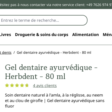
ésitez pas à nous contacter via notre service client: +49 7626 974 9
Livres
Droguerie & soins du corps
Alimentation
Mén
t dents
Gel dentaire ayurvédique - Herbdent - 80 ml
Gel dentaire ayurvédique -
Herbdent - 80 ml
4 avis clients
Note moyenne de 4.7 sur 5 étoiles
Soin dentaire naturel à l'amla, à la réglisse, au neem
et au clou de girofle | Gel dentaire ayurvédique sans
fluor