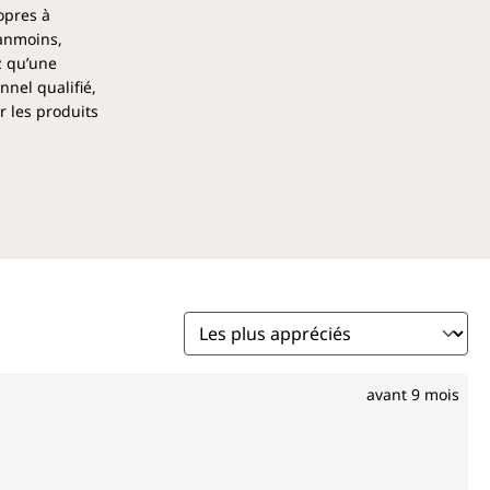
opres à
éanmoins,
z qu’une
nel qualifié,
r les produits
avant 9 mois