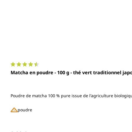
Note moyenne de 4.5 sur 5 étoiles
Matcha en poudre - 100 g - thé vert traditionnel jap
Poudre de matcha 100 % pure issue de l'agriculture biologiq
poudre
Prix régulier :