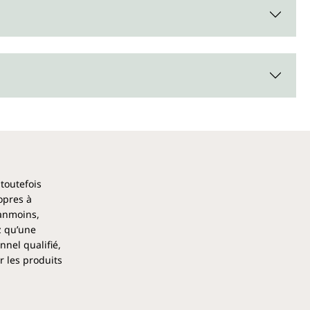
 toutefois
opres à
éanmoins,
z qu’une
nel qualifié,
r les produits