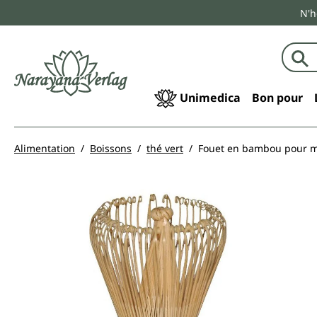
N'h
echerche
Passer à la navigation principale
Unimedica
Bon pour
Alimentation
Boissons
thé vert
Fouet en bambou pour m
Ignorer la galerie d'images