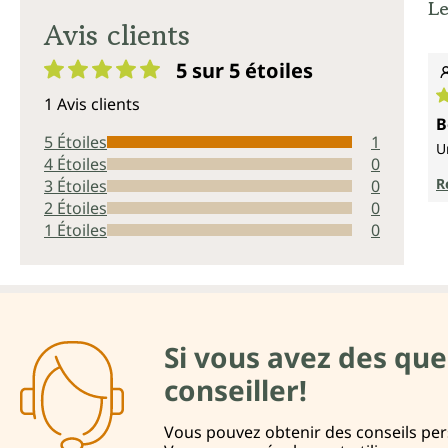
Le
Avis clients
5 sur 5
étoiles
Note moyenne de 5 sur 5 étoiles
1 Avis clients
N
B
5 Étoiles
1
U
4 Étoiles
0
R
3 Étoiles
0
2 Étoiles
0
1 Étoiles
0
Si vous avez des que
conseiller!
Vous pouvez obtenir des conseils pers