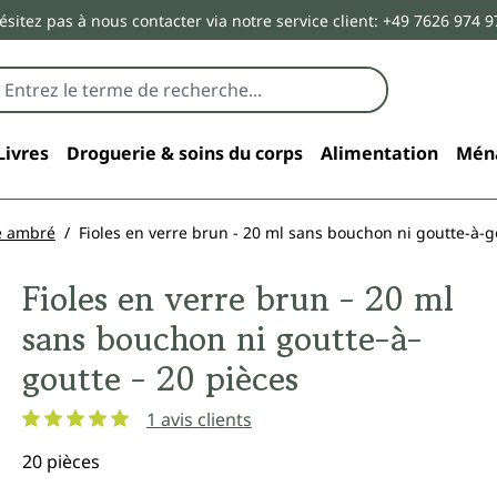
ésitez pas à nous contacter via notre service client: +49 7626 974 9
Livres
Droguerie & soins du corps
Alimentation
Mén
e ambré
Fioles en verre brun - 20 ml sans bouchon ni goutte-à-g
Fioles en verre brun - 20 ml
sans bouchon ni goutte-à-
goutte - 20 pièces
1 avis clients
Note moyenne de 5 sur 5 étoiles
20 pièces