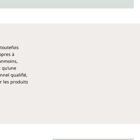
 toutefois
opres à
éanmoins,
z qu’une
nel qualifié,
r les produits