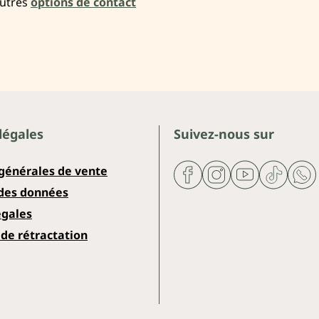
autres
options de contact
légales
Suivez-nous sur
 générales de vente
 des données
égales
de rétractation