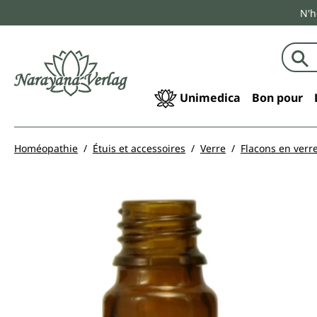
N'h
echerche
Passer à la navigation principale
Unimedica
Bon pour
Homéopathie
Étuis et accessoires
Verre
Flacons en verr
Ignorer la galerie d'images