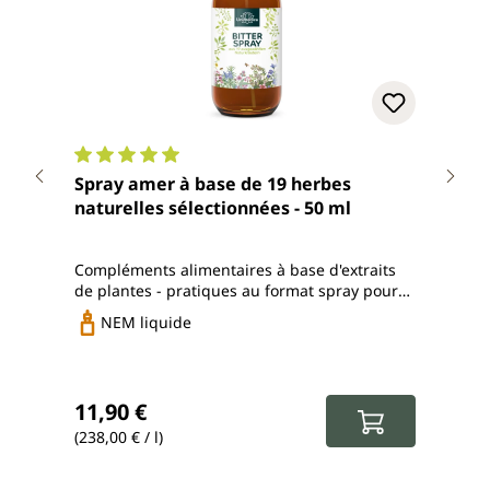
Note moyenne de 5 sur 5 étoiles
Note
Spray amer à base de 19 herbes
char
naturelles sélectionnées - 50 ml
Uni
Compléments alimentaires à base d'extraits
avec 
de plantes - pratiques au format spray pour
extra
emporter
NEM liquide
g
Prix régulier :
Prix
11,90 €
16,
(238,00 € / l)
(217,