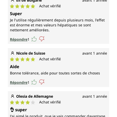
Eli de Bulgarie
avant 1 année
Achat vérifié
Note moyenne de 5 sur 5 étoiles
Super
Je l'utilise régulièrement depuis plusieurs mois, l'effet
est énorme et mes valeurs hépatiques se sont
nettement améliorées.
Répondre
1
Nicole de Suisse
avant 1 année
Achat vérifié
Note moyenne de 5 sur 5 étoiles
Aide
Bonne tolérance, aide pour toutes sortes de choses
Répondre
1
Olesia de Allemagne
avant 1 année
Achat vérifié
Note moyenne de 4 sur 5 étoiles
👌 super
J'ai aimé le produit, que je vais commander davantage.