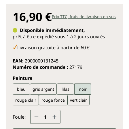
16,90 €
Prix TTC, frais de livraison en sus
Disponible immédiatement,
prêt à être expédié sous 1 à 2 jours ouvrés
Livraison gratuite à partir de 60 €
EAN:
2000000131245
Numéro de commande :
27179
Sélectionnez
Peinture
bleu
gris argent
lilas
noir
rouge clair
rouge foncé
vert clair
Quantité de produit : Entrez la q
Foule: