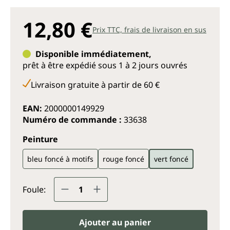
12,80 €
Prix TTC, frais de livraison en sus
Disponible immédiatement,
prêt à être expédié sous 1 à 2 jours ouvrés
Livraison gratuite à partir de 60 €
EAN:
2000000149929
Numéro de commande :
33638
Sélectionnez
Peinture
bleu foncé à motifs
rouge foncé
vert foncé
Quantité de produit : Entrez la q
Foule:
Ajouter au panier