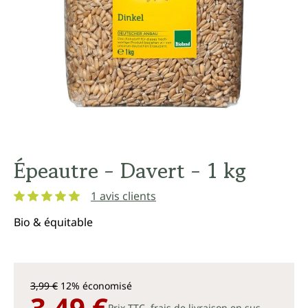
Épeautre - Davert - 1 kg
1 avis clients
Note moyenne de 5 sur 5 étoiles
Bio & équitable
3,99 €
12% économisé
3,49 €
Prix TTC, frais de livraison en sus