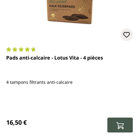
Note moyenne de 4.7 sur 5 étoiles
Pads anti-calcaire - Lotus Vita - 4 pièces
4 tampons filtrants anti-calcaire
Prix régulier :
16,50 €