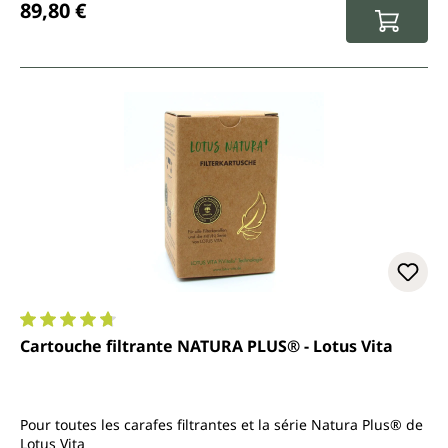
89,80 €
Note moyenne de 4.7 sur 5 étoiles
Cartouche filtrante NATURA PLUS® - Lotus Vita
Pour toutes les carafes filtrantes et la série Natura Plus® de
Lotus Vita