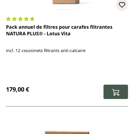
Note moyenne de 4.7 sur 5 étoiles
Pack annuel de filtres pour carafes filtrantes
NATURA PLUS® - Lotus Vita
incl. 12 coussinets filtrants anti-calcaire
Prix régulier :
179,00 €