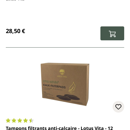
Prix régulier :
28,50 €
Note moyenne de 4.5 sur 5 étoiles
Tampons filtrants anti-calcaire - Lotus Vita - 12