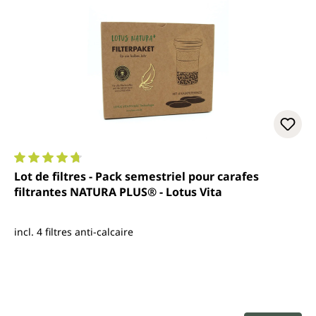
Note moyenne de 4.7 sur 5 étoiles
Lot de filtres - Pack semestriel pour carafes
filtrantes NATURA PLUS® - Lotus Vita
incl. 4 filtres anti-calcaire
Prix régulier :