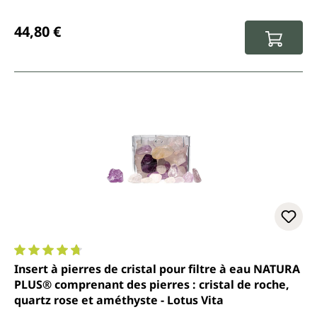
Prix régulier :
44,80 €
Note moyenne de 4.7 sur 5 étoiles
Insert à pierres de cristal pour filtre à eau NATURA
PLUS® comprenant des pierres : cristal de roche,
quartz rose et améthyste - Lotus Vita