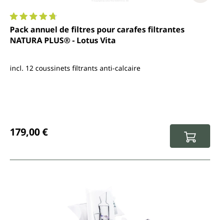
Note moyenne de 4.7 sur 5 étoiles
Pack annuel de filtres pour carafes filtrantes
NATURA PLUS® - Lotus Vita
incl. 12 coussinets filtrants anti-calcaire
Prix régulier :
179,00 €