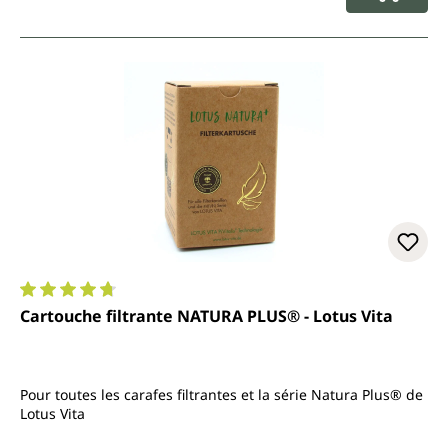
Note moyenne de 4.7 sur 5 étoiles
Cartouche filtrante NATURA PLUS® - Lotus Vita
Pour toutes les carafes filtrantes et la série Natura Plus® de
Lotus Vita