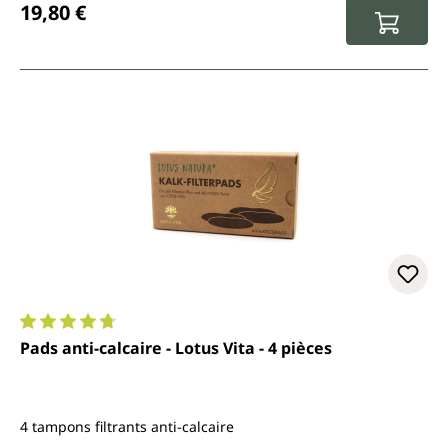
19,80 €
Note moyenne de 4.7 sur 5 étoiles
Pads anti-calcaire - Lotus Vita - 4 pièces
4 tampons filtrants anti-calcaire