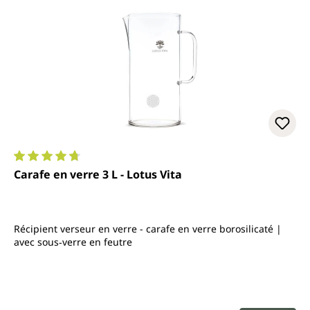
Note moyenne de 4.7 sur 5 étoiles
Carafe en verre 3 L - Lotus Vita
Récipient verseur en verre - carafe en verre borosilicaté |
avec sous‑verre en feutre
Prix régulier :