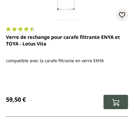
Note moyenne de 4.5 sur 5 étoiles
Verre de rechange pour carafe filtrante ENYA et
TOYA - Lotus Vita
compatible avec la carafe filtrante en verre ENYA
Prix régulier :
59,50 €