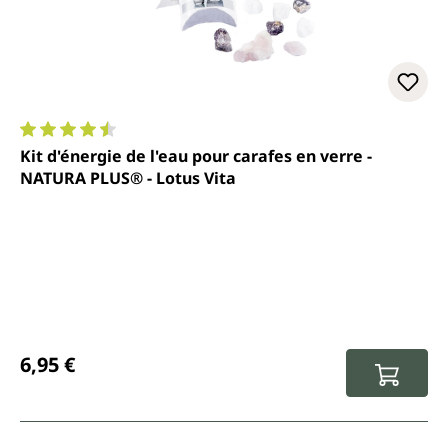
Note moyenne de 4.5 sur 5 étoiles
Kit d'énergie de l'eau pour carafes en verre -
NATURA PLUS® - Lotus Vita
Prix régulier :
6,95 €