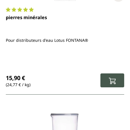
Note moyenne de 5 sur 5 étoiles
pierres minérales
Pour distributeurs d'eau Lotus FONTANA®
Prix régulier :
15,90 €
(24,77 € / kg)