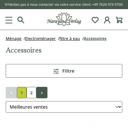
N'hésitez pas à nous contacter via notre service client: +49 7626 974 9700.
tenu principal
Ménage
Electroménager
filtre à eau
Accessoires
Accessoires
Filtre
1
2