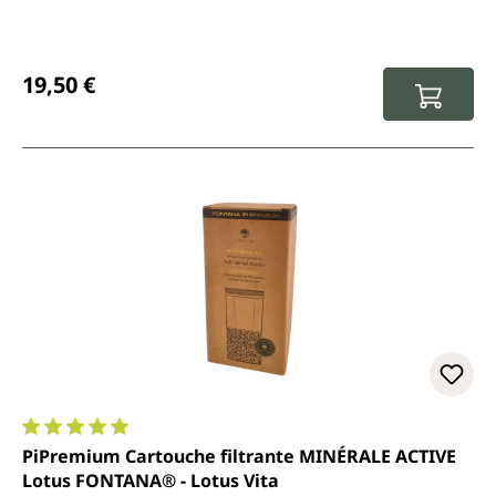
Prix régulier :
19,50 €
Note moyenne de 5 sur 5 étoiles
PiPremium Cartouche filtrante MINÉRALE ACTIVE
Lotus FONTANA® - Lotus Vita