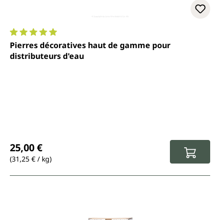
Note moyenne de 5 sur 5 étoiles
Pierres décoratives haut de gamme pour
distributeurs d'eau
Prix régulier :
25,00 €
(31,25 € / kg)