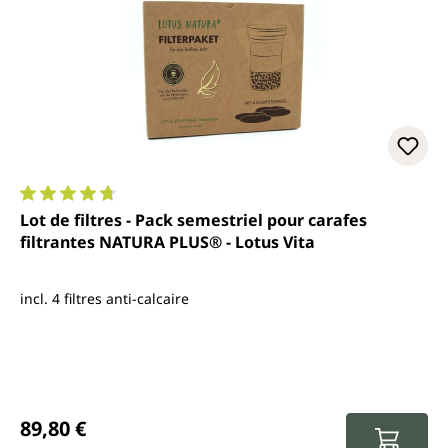
Note moyenne de 4.7 sur 5 étoiles
Lot de filtres - Pack semestriel pour carafes
filtrantes NATURA PLUS® - Lotus Vita
incl. 4 filtres anti-calcaire
Prix régulier :
89,80 €