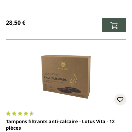
Prix régulier :
28,50 €
Note moyenne de 4.5 sur 5 étoiles
Tampons filtrants anti-calcaire - Lotus Vita - 12
pièces