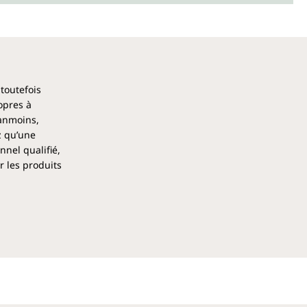
 toutefois
opres à
éanmoins,
z qu’une
nel qualifié,
r les produits