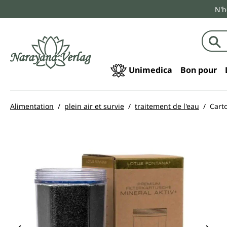
N'h
echerche
Passer à la navigation principale
Unimedica
Bon pour
Alimentation
plein air et survie
traitement de l'eau
Cart
Ignorer la galerie d'images