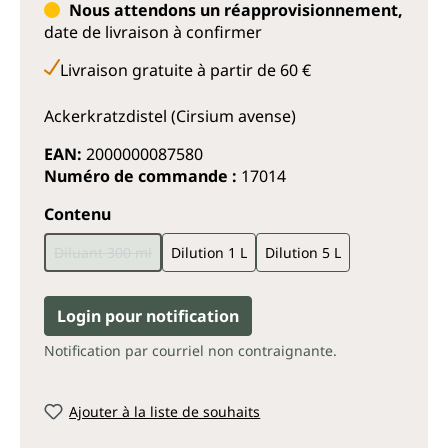
Nous attendons un réapprovisionnement,
date de livraison à confirmer
Livraison gratuite à partir de 60 €
Ackerkratzdistel (Cirsium avense)
EAN:
2000000087580
Numéro de commande :
17014
Sélectionnez
Contenu
Diluant 300 ml
Dilution 1 L
Dilution 5 L
(Cette option n'est pas disponible pour le moment.)
Login pour notification
Notification par courriel non contraignante.
Ajouter à la liste de souhaits