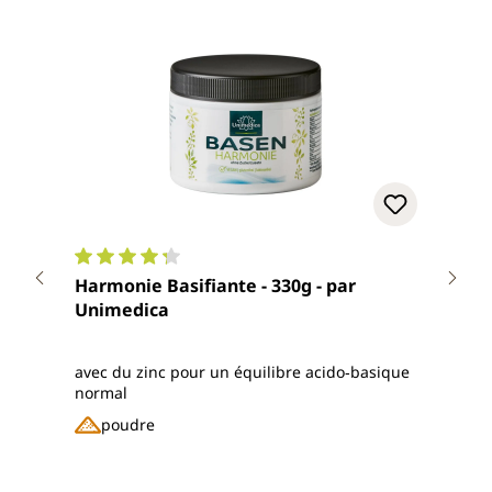
Note moyenne de 4.2 sur 5 étoiles
Note
Harmonie Basifiante - 330g - par
Complexe
Unimedica
magn
comp
avec du zinc pour un équilibre acido‑basique
avec 
normal
miné
poudre
c