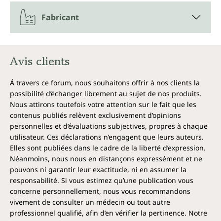
Les baies comme le cassis et la fraise, la banane,
Fabricant
l'abricot, le kiwi, la cerise, le jus de pamplemousse, la
poire, l'épinard, le céleri, la carotte, la courgette, le
chou-fleur, la pomme de terre, le radis, l'aubergine, la
tomate, la laitue, la chicorée ou encore l'eau minérale
Avis clients
devraient accompagner chaque repas afin de
neutraliser, par leur pouvoir alcalinisant, les aliments
formant des acides tels que le pain, la viande et les
Á travers ce forum, nous souhaitons offrir à nos clients la
produits laitiers.
possibilité d’échanger librement au sujet de nos produits.
Nous attirons toutefois votre attention sur le fait que les
Rester en équilibre – quoi que la vie
contenus publiés relèvent exclusivement d’opinions
apporte
personnelles et d’évaluations subjectives, propres à chaque
utilisateur. Ces déclarations n’engagent que leurs auteurs.
Pour que le métabolisme, les enzymes digestives et
Elles sont publiées dans le cadre de la liberté d’expression.
d'autres fonctions corporelles fonctionnent de
Néanmoins, nous nous en distançons expressément et ne
manière optimale, le corps a besoin d'un équilibre
pouvons ni garantir leur exactitude, ni en assumer la
acido-basique harmonieux. Une cure de comprimés
responsabilité. Si vous estimez qu’une publication vous
basiques Unimedica peut compléter une
concerne personnellement, nous vous recommandons
alimentation équilibrée riche en fruits et légumes
vivement de consulter un médecin ou tout autre
alcalinisants et aider à retrouver un équilibre naturel.
professionnel qualifié, afin d’en vérifier la pertinence. Notre
Nos comprimés basiques sont sans sucres ajoutés et