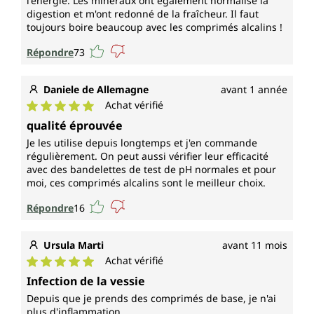
l'énergie. Les minéraux ont également normalisé la
digestion et m'ont redonné de la fraîcheur. Il faut
à une fonction musculaire normale
toujours boire beaucoup avec les comprimés alcalins !
au maintien d'une ossature normale
au maintien d'une dentition normale
Répondre
73
à l'équilibre électrolytique
à un métabolisme énergétique normal
Daniele de Allemagne
avant 1 année
au fonctionnement normal du système
Achat vérifié
nerveux
Note moyenne de 5 sur 5 étoiles
à une synthèse protéique normale
qualité éprouvée
à des fonctions psychologiques normales
Je les utilise depuis longtemps et j'en commande
et joue un rôle dans le processus de division
régulièrement. On peut aussi vérifier leur efficacité
avec des bandelettes de test de pH normales et pour
cellulaire
moi, ces comprimés alcalins sont le meilleur choix.
Le zinc
Répondre
16
contribue :
Ursula Marti
avant 11 mois
Achat vérifié
au fonctionnement normal du système
Note moyenne de 5 sur 5 étoiles
Infection de la vessie
immunitaire
à un métabolisme acido-basique normal
Depuis que je prends des comprimés de base, je n'ai
plus d'inflammation.