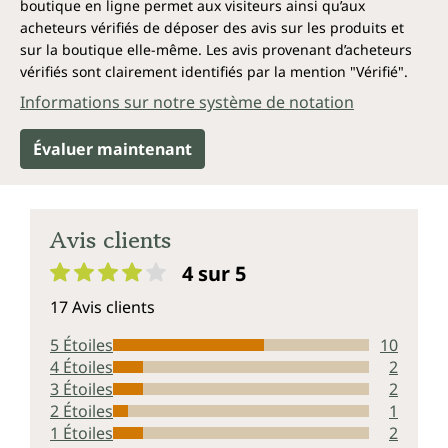
boutique en ligne permet aux visiteurs ainsi qu’aux
soutiennent le corps grâce à des minéraux, oligo-
acheteurs vérifiés de déposer des avis sur les produits et
éléments et à la vitamine D soigneusement
sur la boutique elle-même. Les avis provenant d’acheteurs
sélectionnés pour l'aider à maintenir son équilibre au
vérifiés sont clairement identifiés par la mention "Vérifié".
quotidien. Les comprimés pratiques sont faciles à
emporter et à prendre à tout moment.
Informations sur notre système de notation
Spectre d'action*
Évaluer maintenant
Le potassium
contribue :
Avis clients
au fonctionnement normal du système
4 sur 5
nerveux
Note moyenne de 4 sur 5 étoiles
17 Avis clients
à une fonction musculaire normale
au maintien d'une pression sanguine
5 Étoiles
10
normale
4 Étoiles
2
3 Étoiles
2
Le calcium
2 Étoiles
1
1 Étoiles
2