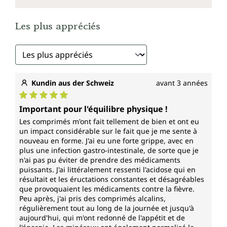
contribue :
au maintien d'une ossature normale
Les plus appréciés
à une fonction musculaire normale
au maintien d'une dentition normale
à une coagulation sanguine normale
à un métabolisme énergétique normal
à une neurotransmission normale
Kundin aus der Schweiz
avant 3 années
au fonctionnement normal des enzymes
digestives
Note moyenne de 5 sur 5 étoiles
Important pour l'équilibre physique !
à une croissance et un développement
Les comprimés m'ont fait tellement de bien et ont eu
osseux normaux chez les enfants
un impact considérable sur le fait que je me sente à
à la réduction de la perte minérale osseuse
nouveau en forme. J'ai eu une forte grippe, avec en
chez les femmes pendant la ménopause
plus une infection gastro-intestinale, de sorte que je
et joue un rôle dans les processus de
n'ai pas pu éviter de prendre des médicaments
division et de spécialisation cellulaires
puissants. J'ai littéralement ressenti l'acidose qui en
résultait et les éructations constantes et désagréables
que provoquaient les médicaments contre la fièvre.
Le magnésium
Peu après, j'ai pris des comprimés alcalins,
régulièrement tout au long de la journée et jusqu'à
contribue :
aujourd'hui, qui m'ont redonné de l'appétit et de