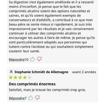
Sa digestion s'est également améliorée et il a ressenti
contribue au métabolisme normal des acides aminés
moins d'inconfort. Je pense que le fait que les
soufrés.
comprimés alcalins soient des options naturelles et
saines, et qu'ils soient également exempts de
conservateurs et d'additifs, a contribué à ce que mon
La vitamine D (cholécalciferol)
beau-père se sente mieux si rapidement. Je suis très
impressionné par les résultats et je vais certainement
contribue :
continuer à utiliser des comprimés alcalins et
encourager les autres à faire de même. Je pense qu'ils
à l'absorption et à l'utilisation normales du
sont particulièrement adaptés aux personnes qui
calcium et du phosphore
luttent contre l'acidose ou qui souhaitent simplement
soutenir leur santé.
à une calcémie normale
au maintien d'une fonction musculaire
Répondre
10
normale
au maintien d'une ossature normale
Stephanie Schmidt de Allemagne
avant 2 années
au maintien d'une dentition normale
au fonctionnement normal du système
Note moyenne de 4 sur 5 étoiles
immunitaire
Des comprimés énormes
à réduire le risque de chute en raison de
Satisfait, mais je trouve les comprimés trop gros.
muscles faibles ou d'une posture instable
comme cause de fractures osseuses chez
Répondre
7
les plus de 60 ans