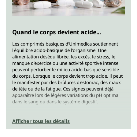
Quand le corps devient acide...
Les comprimés basiques d'Unimedica soutiennent
l'équilibre acido-basique de l'organisme. Une
alimentation déséquilibrée, les excès, le stress, le
manque d'exercice ou une activité sportive intense
peuvent perturber le milieu acido-basique sensible
du corps. Lorsque le corps devient trop acide, il peut
le manifester par des brûlures d'estomac, des maux
de tête ou de la fatigue. Ces signes peuvent déjà
apparaître lors de légères variations du pH optimal
dans le sang ou dans le système digestif.
... les minéraux basiques rééquilibrent
Afficher tous les détails
le corps
Nos comprimés basiques contiennent des minéraux