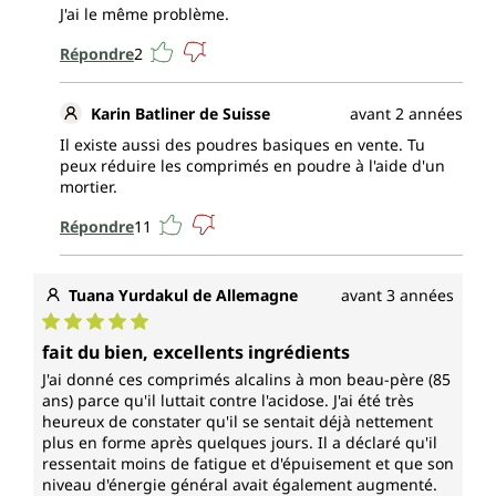
J'ai le même problème.
au métabolisme normal des
Répondre
2
macronutriments
au maintien d'une glycémie normale
Karin Batliner de Suisse
avant 2 années
Il existe aussi des poudres basiques en vente. Tu
Le sélénium
peux réduire les comprimés en poudre à l'aide d'un
mortier.
contribue :
Répondre
11
au fonctionnement normal du système
immunitaire
Tuana Yurdakul de Allemagne
avant 3 années
à une fonction thyroïdienne normale
à protéger les cellules contre le stress
Note moyenne de 5 sur 5 étoiles
oxydatif
fait du bien, excellents ingrédients
au maintien de cheveux normaux et
J'ai donné ces comprimés alcalins à mon beau-père (85
d'ongles normaux
ans) parce qu'il luttait contre l'acidose. J'ai été très
à une spermatogénèse normale
heureux de constater qu'il se sentait déjà nettement
plus en forme après quelques jours. Il a déclaré qu'il
ressentait moins de fatigue et d'épuisement et que son
Le molybdène
niveau d'énergie général avait également augmenté.