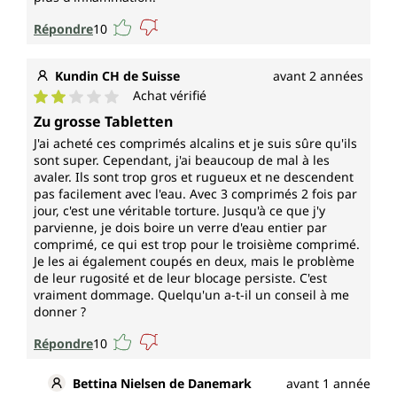
à protéger les cellules contre le stress
oxydatif
Répondre
10
au maintien d'un taux normal de
testostérone dans le sang
Kundin CH de Suisse
avant 2 années
à une fertilité et une reproduction normales
Achat vérifié
au maintien d'une ossature normale, de
Note moyenne de 2 sur 5 étoiles
cheveux normaux, d'une peau normale et
Zu grosse Tabletten
d'ongles normaux
J'ai acheté ces comprimés alcalins et je suis sûre qu'ils
au maintien d'une vision normale
sont super. Cependant, j'ai beaucoup de mal à les
à un métabolisme glucidique normal et au
avaler. Ils sont trop gros et rugueux et ne descendent
pas facilement avec l'eau. Avec 3 comprimés 2 fois par
métabolisme normal des acides gras
jour, c'est une véritable torture. Jusqu'à ce que j'y
au métabolisme normal de la vitamine A
parvienne, je dois boire un verre d'eau entier par
à une fonction cognitive normale
comprimé, ce qui est trop pour le troisième comprimé.
à une synthèse protéique normale et à la
Je les ai également coupés en deux, mais le problème
synthèse normale de l'ADN
de leur rugosité et de leur blocage persiste. C'est
et joue un rôle dans le processus de division
vraiment dommage. Quelqu'un a-t-il un conseil à me
cellulaire
donner ?
Répondre
10
Le chrome
Bettina Nielsen de Danemark
avant 1 année
contribue :