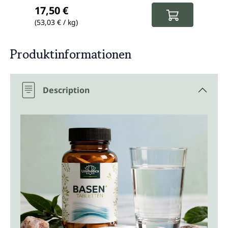
Prix régulier :
Prix
17,50 €
13,
(53,03 € / kg)
(39,7
Produktinformationen
Description