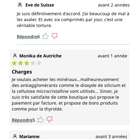
à une formation et croissances osseuses
Eve de Suisse
avant 2 années
normales chez les enfants
Je suis définitivement d'accord. J'ai beaucoup de mal à
les avaler. Et avec six comprimés par jour, c'est une
véritable torture.
* Allégations de santé autorisées par l'Autorité
européenne de sécurité des aliments.
Répondre
6
Chaque boîte de comprimés alcalinisants
d'Unimedica contient 360 comprimés. Cela
Monika de Autriche
avant 1 année
correspond à un approvisionnement de 2 mois.
Note moyenne de 3 sur 5 étoiles
Charges
Produit végan et exempt des additifs
Je voulais acheter les minéraux...malheureusement
suivants
des antiagglomérants comme le dioxyde de silicium et
la cellulose microcristalline sont utilisés... Sinon, je
Conformément aux exigences légales, les comprimés
suis très satisfaite de cette boutique qui propose le
alcalinisants d'Unimedica sont exempts de
paiement par facture. et propose de bons produits
conservateurs et d'additifs tels que des colorants, des
comme pour la thyroïde.
stabilisants, des anti-agglomérants comme le
Répondre
5
stéarate de magnésium, ainsi que d'OGM, de sucres
ajoutés, de lactose et de gluten, et sont végans.
Marianne
avant 3 années