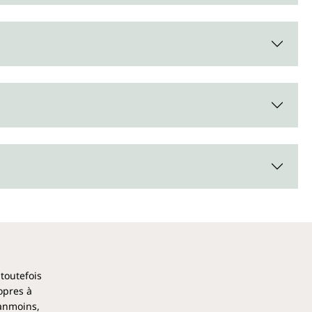
 toutefois
opres à
éanmoins,