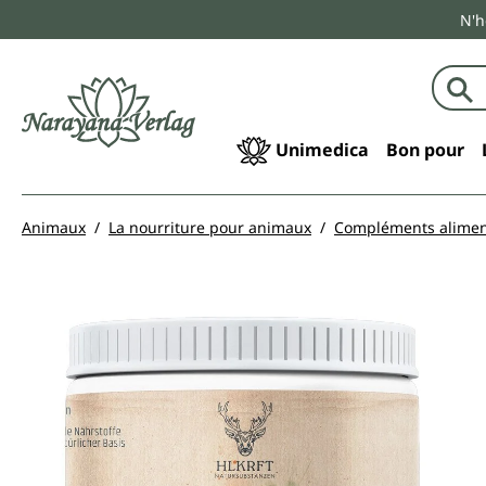
N'h
echerche
Passer à la navigation principale
Unimedica
Bon pour
Animaux
La nourriture pour animaux
Compléments alimen
Ignorer la galerie d'images