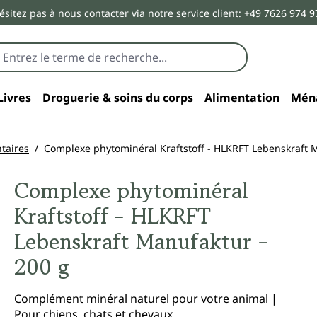
ésitez pas à nous contacter via notre service client: +49 7626 974 9
Livres
Droguerie & soins du corps
Alimentation
Mén
taires
Complexe phytominéral Kraftstoff - HLKRFT Lebenskraft 
Complexe phytominéral
Kraftstoff - HLKRFT
Lebenskraft Manufaktur -
200 g
Complément minéral naturel pour votre animal |
Pour chiens, chats et chevaux