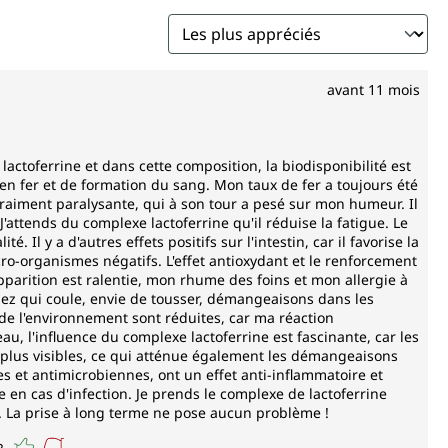
es, notamment dans le lait. Elle est particulièrement
humain (lait maternel).
avant 11 mois
ctoferrine et dans cette composition, la biodisponibilité est
 en fer et de formation du sang. Mon taux de fer a toujours été
e vraiment paralysante, qui à son tour a pesé sur mon humeur. Il
ive normale
J'attends du complexe lactoferrine qu'il réduise la fatigue. Le
rgétique normal
. Il y a d'autres effets positifs sur l'intestin, car il favorise la
e de globules rouges et d'hémoglobine
ro-organismes négatifs. L'effet antioxydant et le renforcement
e l'oxygène dans l'organisme
pparition est ralentie, mon rhume des foins et mon allergie à
rmal du système immunitaire
nez qui coule, envie de tousser, démangeaisons dans les
tigue
on de l'environnement sont réduites, car ma réaction
u, l'influence du complexe lactoferrine est fascinante, car les
itif normal des enfants
e plus visibles, ce qui atténue également les démangeaisons
n cellulaire
s et antimicrobiennes, ont un effet anti-inflammatoire et
e en cas d'infection. Je prends le complexe de lactoferrine
 ascorbique)
. La prise à long terme ne pose aucun problème !