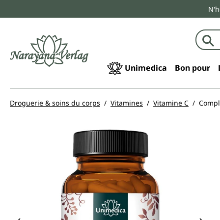
N'h
echerche
Passer à la navigation principale
Unimedica
Bon pour
Droguerie & soins du corps
Vitamines
Vitamine C
Comple
Ignorer la galerie d'images