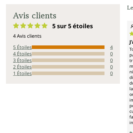
Le
Avis clients
5 sur 5
étoiles
Note moyenne de 5 sur 5 étoiles
4 Avis clients
N
J
5 Étoiles
4
T
4 Étoiles
0
p
3 Étoiles
0
t
m
2 Étoiles
0
n
1 Étoiles
0
d
d
l
o
i
p
c
f
i