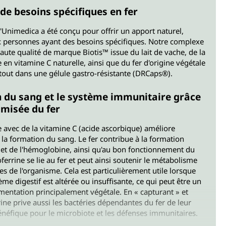
 de besoins spécifiques en fer
'Unimedica a été conçu pour offrir un apport naturel,
ux personnes ayant des besoins spécifiques. Notre complexe
haute qualité de marque Biotis™ issue du lait de vache, de la
e en vitamine C naturelle, ainsi que du fer d'origine végétale
le tout dans une gélule gastro-résistante (DRCaps®).
n du sang et le système immunitaire grâce
imisée du fer
 avec de la vitamine C (acide ascorbique) améliore
t la formation du sang. Le fer contribue à la formation
et de l'hémoglobine, ainsi qu'au bon fonctionnement du
errine se lie au fer et peut ainsi soutenir le métabolisme
les de l'organisme. Cela est particulièrement utile lorsque
ème digestif est altérée ou insuffisante, ce qui peut être un
mentation principalement végétale. En « capturant » et
rrine prive aussi les bactéries dépendantes du fer de leur
bénéfique pour le microbiote et les défenses immunitaires.