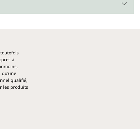
ans l'alimentation quotidienne
 de bonnes sources de fer sont la betterave, les choux de
égumineuses (lentilles, pois chiches), les flocons d'avoine, les
ces aliments à des fruits et légumes riches en vitamine C
es douces, le chou ou le poivron rouge peut encore
La lactoferrine est apportée via le lait de vache.
 toutefois
opres à
de lactoferrine d'Unimedica peut aider à
éanmoins,
z qu’une
nel qualifié,
n efficace lorsque l'apport alimentaire en fer est
r les produits
ion du fer dans le système digestif est perturbée. La
édients favorise l'apport et l'utilisation du fer dans
ro-résistantes DRCaps® permettent au fer de passer
r atteindre la zone cible.
ferrine ?
rotéine liant le fer, naturellement présente dans divers