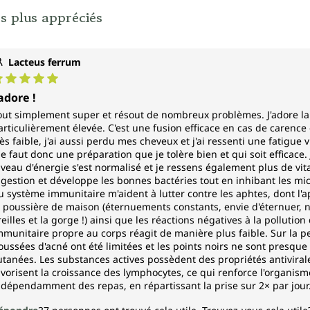
fluides corporels de mammifèr
s plus appréciés
concentrée dans le colostrum 
Spectre d'action*
Lacteus ferrum
Le fer
ote moyenne de 5 sur 5 étoiles
'adore !
contribue :
out simplement super et résout de nombreux problèmes. J'adore la la
articulièrement élevée. C'est une fusion efficace en cas de carence
rès faible, j'ai aussi perdu mes cheveux et j'ai ressenti une fatigu
à une fonction cognit
e faut donc une préparation que je tolère bien et qui soit efficace. 
à un métabolisme éne
iveau d'énergie s'est normalisé et je ressens également plus de vitalité
à la formation normal
igestion et développe les bonnes bactéries tout en inhibant les mic
au transport normal d
u système immunitaire m'aident à lutter contre les aphtes, dont l'a
au fonctionnement no
a poussière de maison (éternuements constants, envie d'éternuer, 
à la réduction de la fa
reilles et la gorge !) ainsi que les réactions négatives à la polluti
mmunitaire propre au corps réagit de manière plus faible. Sur la pea
au développement cogn
oussées d'acné ont été limitées et les points noirs ne sont presqu
au processus de divisio
utanées. Les substances actives possèdent des propriétés antivirale
avorisent la croissance des lymphocytes, ce qui renforce l'organism
La vitamine C (acide
ndépendamment des repas, en répartissant la prise sur 2× par jour