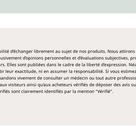
Le fer et ses alliés d
Outre la viande et le poisson,
Bruxelles, le chou frisé, les l
noix et les graines. Associer 
comme les agrumes, les patat
améliorer l'absorption du fer. 
ibilité d’échanger librement au sujet de nos produits. Nous attirons
clusivement d’opinions personnelles et d’évaluations subjectives, pr
Comment le complexe 
rs. Elles sont publiées dans le cadre de la liberté d’expression. N
l'absorption du fer
 leur exactitude, ni en assumer la responsabilité. Si vous estime
ndons vivement de consulter un médecin ou tout autre profession
Notre complexe est une solutio
aux visiteurs ainsi qu’aux acheteurs vérifiés de déposer des avis su
insuffisant ou que l'assimilat
fiés sont clairement identifiés par la mention "Vérifié".
combinaison réfléchie des ingr
l'organisme. Les gélules gast
l'estomac sans être altéré pou
Qu'est-ce que la lacto
La lactoferrine est une glycop