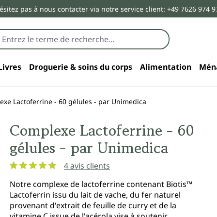
ésitez pas à nous contacter via notre service client: +49 7626 974 9
Livres
Droguerie & soins du corps
Alimentation
Mén
xe Lactoferrine - 60 gélules - par Unimedica
Complexe Lactoferrine - 60
gélules - par Unimedica
4 avis clients
Note moyenne de 5 sur 5 étoiles
Notre complexe de lactoferrine contenant Biotis™
Lactoferrin issu du lait de vache, du fer naturel
provenant d'extrait de feuille de curry et de la
vitamine C issue de l'acérola vise à soutenir