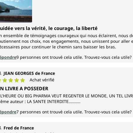
uidée vers la vérité, le courage, la liberté
n ensemble de témoignages courageux qui nous éclairent, nous donn
outiennent nos choix, nos engagements, nous unissent pour aller en
écessaires pour continuer le chemin sans baisser les bras.
épondre
9
personnes ont trouvé cela utile.
Trouvez-vous cela utile?
JEAN GEORGES de France
Achat vérifié
ote moyenne de 5 sur 5 étoiles
N LIVRE A POSSEDER
 L'HEURE OU BIG PHARMA VEUT REGENTER LE MONDE, UN TEL LIVRE
ême auteur : LA SANTE INTERDITE..........
épondre
7
personnes ont trouvé cela utile.
Trouvez-vous cela utile?
Fred de France