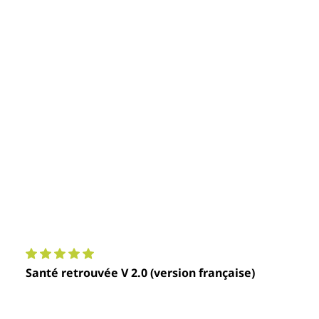
Note moyenne de 5 sur 5 étoiles
Santé retrouvée V 2.0 (version française)