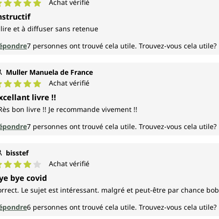
Achat vérifié
ote moyenne de 5 sur 5 étoiles
nstructif
 lire et à diffuser sans retenue
épondre
7
personnes ont trouvé cela utile.
Trouvez-vous cela utile?
Muller Manuela de France
Achat vérifié
ote moyenne de 5 sur 5 étoiles
xcellant livre !!
Rès bon livre !! Je recommande vivement !!
épondre
7
personnes ont trouvé cela utile.
Trouvez-vous cela utile?
bisstef
Achat vérifié
ote moyenne de 4 sur 5 étoiles
ye bye covid
orrect. Le sujet est intéressant. malgré et peut-être par chance bo
épondre
6
personnes ont trouvé cela utile.
Trouvez-vous cela utile?