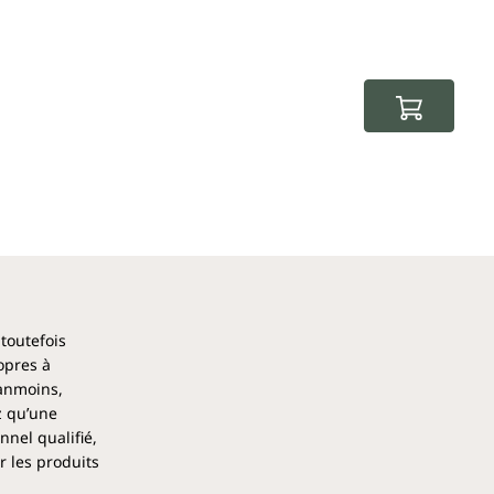
 toutefois
opres à
éanmoins,
z qu’une
nel qualifié,
r les produits