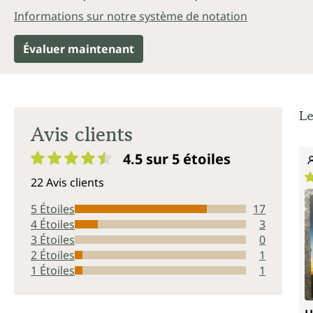
Informations sur notre système de notation
Évaluer maintenant
Le
Avis clients
4.5 sur 5
étoiles
Note moyenne de 4.5 sur 5 étoiles
22 Avis clients
N
5 Étoiles
17
4 Étoiles
3
3 Étoiles
0
2 Étoiles
1
1 Étoiles
1