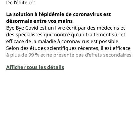
De l’éditeur :
La solution à l‘épidémie de coronavirus est
désormais entre vos mains
Bye Bye Covid est un livre écrit par des médecins et
des spécialistes qui montre qu‘un traitement sûr et
efficace de la maladie à coronavirus est possible.
Selon des études scientifiques récentes, il est efficace
à plus de 99 % et ne présente pas d‘effets secondaires
graves.
Afficher tous les détails
C’est probablement la découverte la plus
importante en médecine de ces 100 dernières
années
Bye Bye Covid est un livre rempli d‘illustrations et
d‘informations impressionnantes concernant les
résultats du traitement au dioxyde de chlore sous
forme de CDS, une solution simple, facile à utiliser,
efficace et peu coûteuse en tant que nouveau
traitement pour sauver la vie de millions de
personnes.