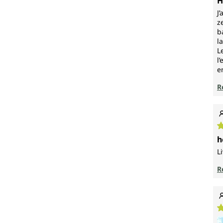
H
J
z
b
l
L
l
e
R
N
h
L
R
N