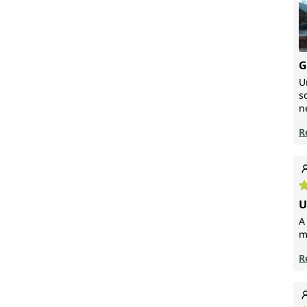
G
U
s
n
R
N
U
A
m
R