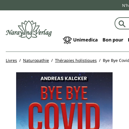
N'h
echerche
Passer à la navigation principale
Unimedica
Bon pour
Livres
Naturopathie
Thérapies holistiques
Bye Bye Covid
Ignorer la galerie d'images