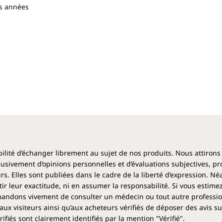
es années
De tout cœur avec vous !
Andreas Ludwig Kalcker, Docteur honoris causa,
biophysicien, humaniste, très engagé pour sauver
des vies.
ibilité d’échanger librement au sujet de nos produits. Nous attirons
clusivement d’opinions personnelles et d’évaluations subjectives, pr
rs. Elles sont publiées dans le cadre de la liberté d’expression. N
 leur exactitude, ni en assumer la responsabilité. Si vous estime
ndons vivement de consulter un médecin ou tout autre profession
aux visiteurs ainsi qu’aux acheteurs vérifiés de déposer des avis su
fiés sont clairement identifiés par la mention "Vérifié".