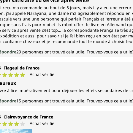
yper satisfaite du service après vente
’ai reçu ma commande au bout de 5 jours, mais il y a eu une erreur s
en, j’ai appelé Narayana, une dame m’a agréablement répondu en A
asculé vers une une personne qui parlait Français et l’erreur a été
angue sans frais pour moi et ils m’ont offert le livre en Allemand
e service après vente c’est top… la correspondante Française très ag
’expédition et aussi pour savoir si je l’ai bien reçu en bon état par
n confiance chez eux et je recommande tout le monde à choisir leur
épondre
29
personnes ont trouvé cela utile.
Trouvez-vous cela utile
Flageul de France
Achat vérifié
ote moyenne de 5 sur 5 étoiles
eureux
ivre à lire impérativement pour déjouer les effets secondaires de cet
épondre
15
personnes ont trouvé cela utile.
Trouvez-vous cela utile
Clairevoyance de France
Achat vérifié
ote moyenne de 4 sur 5 étoiles