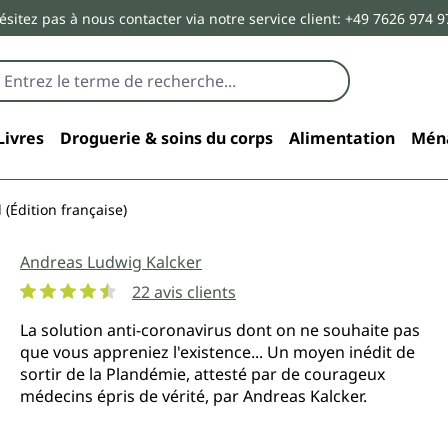
ésitez pas à nous contacter via notre service client: +49 7626 974 9
Livres
Droguerie & soins du corps
Alimentation
Mén
 (Édition française)
Andreas Ludwig Kalcker
22 avis clients
Note moyenne de 4.5 sur 5 étoiles
La solution anti-coronavirus dont on ne souhaite pas
que vous appreniez l'existence... Un moyen inédit de
sortir de la Plandémie, attesté par de courageux
médecins épris de vérité, par Andreas Kalcker.