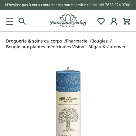
N'hésitez pas à nous contacter via notre service client: +49 7626 974 9700.
tenu principal
Droguerie & soins du corps
Pharmacie
Bougies
Bougie aux plantes médicinales Vision - Allgäu Kräuterwerkstatt
Ignorer la galerie d'images