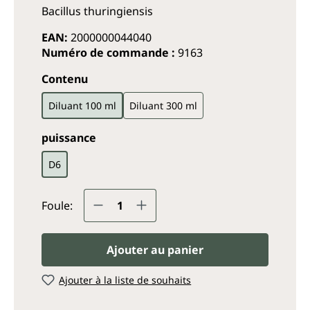
Bacillus thuringiensis
EAN:
2000000044040
Numéro de commande :
9163
Sélectionnez
Contenu
Diluant 100 ml
Diluant 300 ml
Sélectionnez
puissance
D6
Quantité de produit : Entrez
Foule:
Ajouter au panier
Ajouter à la liste de souhaits