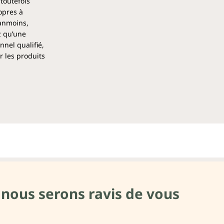
 toutefois
opres à
éanmoins,
z qu’une
nel qualifié,
r les produits
 nous serons ravis de vous