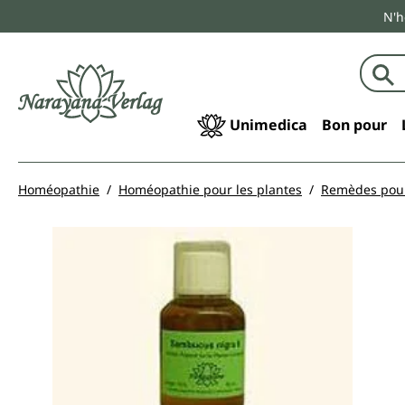
N'h
echerche
Passer à la navigation principale
Unimedica
Bon pour
Homéopathie
Homéopathie pour les plantes
Remèdes pour
Ignorer la galerie d'images