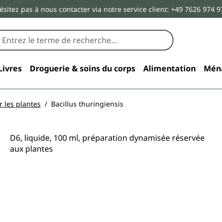
ésitez pas à nous contacter via notre service client: +49 7626 974 9
Livres
Droguerie & soins du corps
Alimentation
Mén
 les plantes
Bacillus thuringiensis
D6, liquide, 100 ml, préparation dynamisée réservée
aux plantes