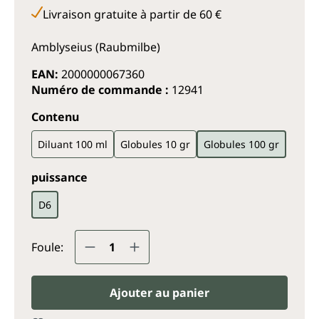
Livraison gratuite à partir de 60 €
Amblyseius (Raubmilbe)
EAN:
2000000067360
Numéro de commande :
12941
Sélectionnez
Contenu
Diluant 100 ml
Globules 10 gr
Globules 100 gr
Sélectionnez
puissance
D6
Quantité de produit : Entrez la q
Foule:
Ajouter au panier