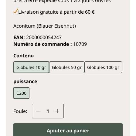
prêt à être expédié sous 1 à 2 jours ouvrés
Livraison gratuite à partir de 60 €
Aconitum (Blauer Eisenhut)
EAN:
2000000054247
Numéro de commande :
10709
Sélectionnez
Contenu
Globules 10 gr
Globules 50 gr
Globules 100 gr
Sélectionnez
puissance
C200
Quantité de produit : Entrez la q
Foule:
Ajouter au panier