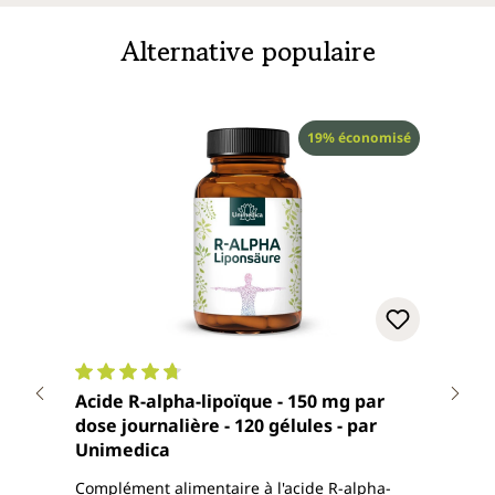
Alternative populaire
Réduction
19% économisé
Note moyenne de 4.8 sur 5 étoiles
Note
Acide R-alpha-lipoïque - 150 mg par
Resv
dose journalière - 120 gélules - par
98 %
Unimedica
reno
Uni
Complément alimentaire à l'acide R-alpha-
Compl