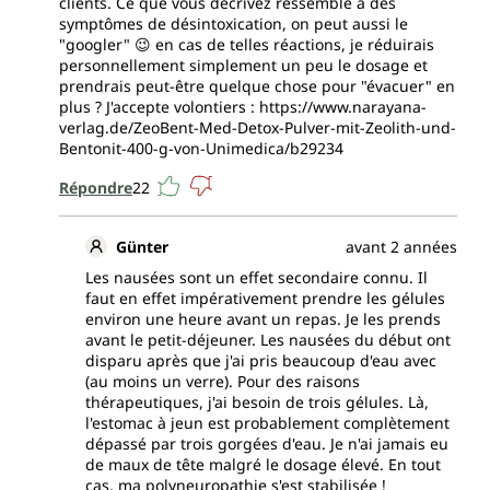
clients. Ce que vous décrivez ressemble à des
symptômes de désintoxication, on peut aussi le
"googler" 😉 en cas de telles réactions, je réduirais
personnellement simplement un peu le dosage et
prendrais peut-être quelque chose pour "évacuer" en
plus ? J'accepte volontiers : https://www.narayana-
verlag.de/ZeoBent-Med-Detox-Pulver-mit-Zeolith-und-
Bentonit-400-g-von-Unimedica/b29234
Répondre
22
Günter
avant 2 années
Les nausées sont un effet secondaire connu. Il
faut en effet impérativement prendre les gélules
environ une heure avant un repas. Je les prends
avant le petit-déjeuner. Les nausées du début ont
disparu après que j'ai pris beaucoup d'eau avec
(au moins un verre). Pour des raisons
thérapeutiques, j'ai besoin de trois gélules. Là,
l'estomac à jeun est probablement complètement
dépassé par trois gorgées d'eau. Je n'ai jamais eu
de maux de tête malgré le dosage élevé. En tout
cas, ma polyneuropathie s'est stabilisée !