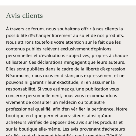
Chaque boîte de gélules d'acide R-alpha lipoïque
d'Unimedica contient 60 gélules. Cela correspond à
Avis clients
un approvisionnement de 1 mois.
Végétalien et sans les additifs
Á travers ce forum, nous souhaitons offrir à nos clients la
possibilité d’échanger librement au sujet de nos produits.
suivants
Nous attirons toutefois votre attention sur le fait que les
Les gélules d'acide R-alpha-lipoïque d'Unimedica
contenus publiés relèvent exclusivement d’opinions
sont, conformément à la réglementation en vigueur,
personnelles et d’évaluations subjectives, propres à chaque
exemptes de conservateurs, ainsi que d'additifs tels
utilisateur. Ces déclarations n’engagent que leurs auteurs.
que colorants, stabilisants et agents anti-
Elles sont publiées dans le cadre de la liberté d’expression.
agglomérants comme le stéarate de magnésium ;
Néanmoins, nous nous en distançons expressément et ne
elles sont également sans OGM, sans lactose, sans
pouvons ni garantir leur exactitude, ni en assumer la
gluten et végétaliennes.
responsabilité. Si vous estimez qu’une publication vous
concerne personnellement, nous vous recommandons
vivement de consulter un médecin ou tout autre
professionnel qualifié, afin d’en vérifier la pertinence. Notre
boutique en ligne permet aux visiteurs ainsi qu’aux
acheteurs vérifiés de déposer des avis sur les produits et
sur la boutique elle-même. Les avis provenant d’acheteurs
vérifiés sont clairement identifiés par la mention "Vérifié".