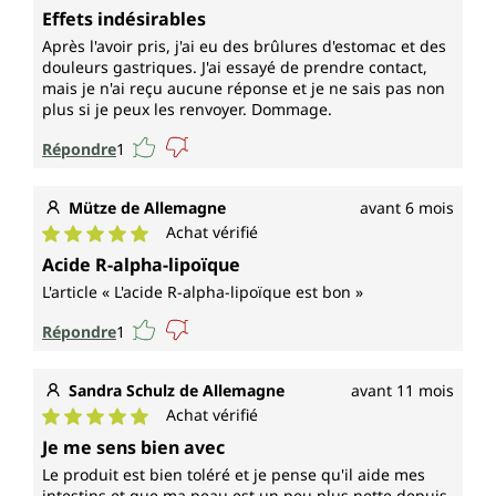
Note moyenne de 5 sur 5 étoiles
Effets indésirables
Après l'avoir pris, j'ai eu des brûlures d'estomac et des
douleurs gastriques. J'ai essayé de prendre contact,
mais je n'ai reçu aucune réponse et je ne sais pas non
plus si je peux les renvoyer. Dommage.
Répondre
1
Mütze de Allemagne
avant 6 mois
Achat vérifié
Note moyenne de 5 sur 5 étoiles
Acide R-alpha-lipoïque
L'article « L'acide R-alpha-lipoïque est bon »
Répondre
1
Sandra Schulz de Allemagne
avant 11 mois
Achat vérifié
Note moyenne de 5 sur 5 étoiles
Je me sens bien avec
Le produit est bien toléré et je pense qu'il aide mes
intestins et que ma peau est un peu plus nette depuis