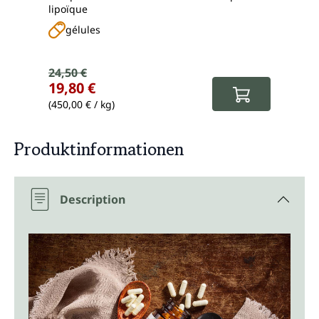
lipoïque
résvé
gélules
g
Prix de vente :
24,50 €
Prix régulier :
Prix
19,80 €
15,
(450,00 € / kg)
(742,
Produktinformationen
Description