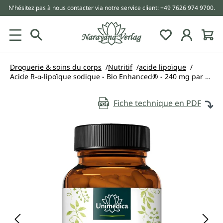
N'hésitez pas à nous contacter via notre service client: +49 7626 974 9700.
tenu principal
Droguerie & soins du corps
Nutritif
acide lipoïque
Acide R-α-lipoïque sodique - Bio Enhanced® - 240 mg par dose journalière (2 gélules) - 60 gélules - de Unimedica
Fiche technique en PDF
Ignorer la galerie d'images