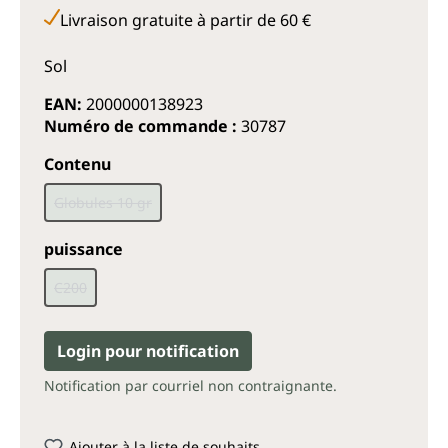
Livraison gratuite à partir de 60 €
Sol
EAN:
2000000138923
Numéro de commande :
30787
Sélectionnez
Contenu
Globules 10 gr
(Cette option n'est pas disponible pour le moment.)
Sélectionnez
puissance
C200
(Cette option n'est pas disponible pour le moment.)
Login pour notification
Notification par courriel non contraignante.
Ajouter à la liste de souhaits