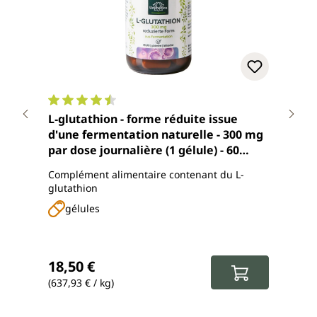
Note moyenne de 4.4 sur 5 étoiles
Note
L‑glutathion - forme réduite issue
Lot 
d'une fermentation naturelle - 300 mg
dose
par dose journalière (1 gélule) - 60
d'U
gélules - de Unimedica
Complément alimentaire contenant du L-
Comp
glutathion
gélules
g
Prix
37,0
Prix ré
Prix régulier :
18,50 €
33,
(637,93 € / kg)
(574,