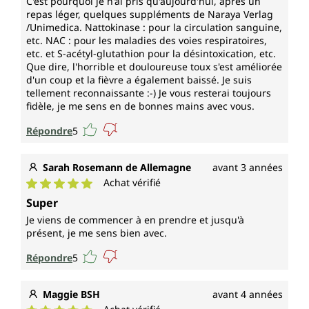
C'est pourquoi je n'ai pris qu'aujourd'hui, après un
repas léger, quelques suppléments de Naraya Verlag
/Unimedica. Nattokinase : pour la circulation sanguine,
etc. NAC : pour les maladies des voies respiratoires,
etc. et S-acétyl-glutathion pour la désintoxication, etc.
Que dire, l'horrible et douloureuse toux s'est améliorée
d'un coup et la fièvre a également baissé. Je suis
tellement reconnaissante :-) Je vous resterai toujours
fidèle, je me sens en de bonnes mains avec vous.
Répondre
5
Sarah Rosemann de Allemagne
avant 3 années
Achat vérifié
Note moyenne de 5 sur 5 étoiles
Super
Je viens de commencer à en prendre et jusqu'à
présent, je me sens bien avec.
Répondre
5
Maggie BSH
avant 4 années