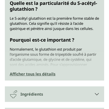
Quelle est la particularité du S-acétyl-
glutathion ?
Le S-acétyl glutathion est la première forme stable de
glutathion. Cela signifie qu'il résiste à l'acide
gastrique et pénètre ainsi jusque dans les cellules.
Pourquoi est-ce important ?
Normalement, le glutathion est produit par
l'organisme sous forme de tripeptide soufré à partir
d'acide glutamique, de glycine et de cystéine, qui
sont des acides aminés. Pour s'approvisionner
directement et rapidement en glutathion
Afficher tous les détails
supplémentaire, sans que l'organisme soit sollicité
pour sa production, on peut le prendre par le biais de
la nourriture ou en complément alimentaire. Mais
une grande partie se perd sur le chemin du tube
Ingrédients
digestif du fait de l'acide gastrique et des enzymes.
Pourquoi le corps a-t-il besoin de