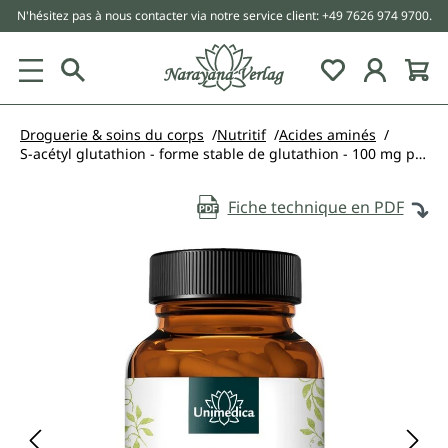
N'hésitez pas à nous contacter via notre service client: +49 7626 974 9700.
tenu principal
Droguerie & soins du corps
Nutritif
Acides aminés
S-acétyl glutathion - forme stable de glutathion - 100 mg par dose journalière (1 capsule) 60 gélules - par Unimedica
Fiche technique en PDF
Ignorer la galerie d'images