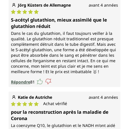
Jörg Küsters de Allemagne
avant 4 années
Note moyenne de 5 sur 5 étoiles
S-acétyl glutathion, mieux assimilé que le
glutathion réduit
Dans le cas du glutathion, il faut toujours veiller à la
qualité. Le glutathion réduit traditionnel est presque
complètement détruit dans le tube digestif. Mais avec
le S-acétyl glutathion, une forme a été développée qui
peut être absorbée dans le sang et pénétrer dans les
cellules de l’organisme en restant intact. En ce qui me
concerne, mon teint est plus clair et je me sens en
meilleure forme ! Et le prix est imbattable 🥇 !
Répondre
81
Katie de Autriche
avant 4 années
Achat vérifié
Note moyenne de 5 sur 5 étoiles
pour la reconstruction après la maladie de
Corona
La coenzyme Q10, le glutathion et le NADH m'ont aidé