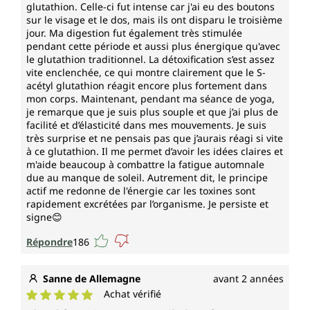
glutathion. Celle-ci fut intense car j'ai eu des boutons
sur le visage et le dos, mais ils ont disparu le troisième
jour. Ma digestion fut également très stimulée
pendant cette période et aussi plus énergique qu'avec
le glutathion traditionnel. La détoxification s’est assez
vite enclenchée, ce qui montre clairement que le S-
acétyl glutathion réagit encore plus fortement dans
mon corps. Maintenant, pendant ma séance de yoga,
je remarque que je suis plus souple et que j’ai plus de
facilité et d’élasticité dans mes mouvements. Je suis
très surprise et ne pensais pas que j’aurais réagi si vite
à ce glutathion. Il me permet d’avoir les idées claires et
m'aide beaucoup à combattre la fatigue automnale
due au manque de soleil. Autrement dit, le principe
actif me redonne de l'énergie car les toxines sont
rapidement excrétées par l’organisme. Je persiste et
signe😊
Répondre
186
Sanne de Allemagne
avant 2 années
Achat vérifié
Note moyenne de 5 sur 5 étoiles