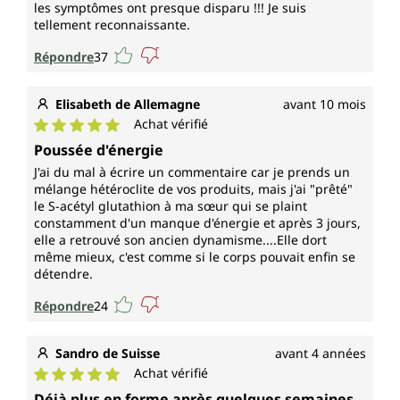
les symptômes ont presque disparu !!! Je suis
tellement reconnaissante.
Répondre
37
Elisabeth de Allemagne
avant 10 mois
Achat vérifié
Note moyenne de 5 sur 5 étoiles
Poussée d'énergie
J'ai du mal à écrire un commentaire car je prends un
mélange hétéroclite de vos produits, mais j'ai "prêté"
le S-acétyl glutathion à ma sœur qui se plaint
constamment d'un manque d'énergie et après 3 jours,
elle a retrouvé son ancien dynamisme....Elle dort
même mieux, c'est comme si le corps pouvait enfin se
détendre.
Répondre
24
Sandro de Suisse
avant 4 années
Achat vérifié
Note moyenne de 5 sur 5 étoiles
Déjà plus en forme après quelques semaines