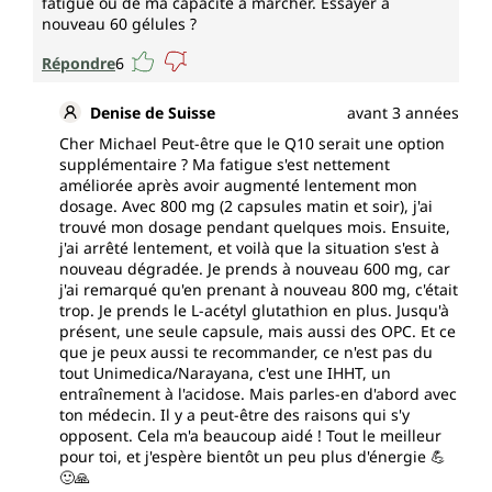
fatigue ou de ma capacité à marcher. Essayer à
nouveau 60 gélules ?
Répondre
6
Denise de Suisse
avant 3 années
Cher Michael Peut-être que le Q10 serait une option
supplémentaire ? Ma fatigue s'est nettement
améliorée après avoir augmenté lentement mon
dosage. Avec 800 mg (2 capsules matin et soir), j'ai
trouvé mon dosage pendant quelques mois. Ensuite,
j'ai arrêté lentement, et voilà que la situation s'est à
nouveau dégradée. Je prends à nouveau 600 mg, car
j'ai remarqué qu'en prenant à nouveau 800 mg, c'était
trop. Je prends le L-acétyl glutathion en plus. Jusqu'à
présent, une seule capsule, mais aussi des OPC. Et ce
que je peux aussi te recommander, ce n'est pas du
tout Unimedica/Narayana, c'est une IHHT, un
entraînement à l'acidose. Mais parles-en d'abord avec
ton médecin. Il y a peut-être des raisons qui s'y
opposent. Cela m'a beaucoup aidé ! Tout le meilleur
pour toi, et j'espère bientôt un peu plus d'énergie 💪
🙂🙏