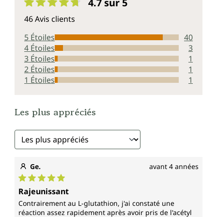
4.7 sur 5
Note moyenne de 4.7 sur 5 étoiles
46 Avis clients
5 Étoiles
40
4 Étoiles
3
3 Étoiles
1
2 Étoiles
1
1 Étoiles
1
Les plus appréciés
Ge.
avant 4 années
Note moyenne de 5 sur 5 étoiles
Rajeunissant
Contrairement au L-glutathion, j'ai constaté une
réaction assez rapidement après avoir pris de l'acétyl