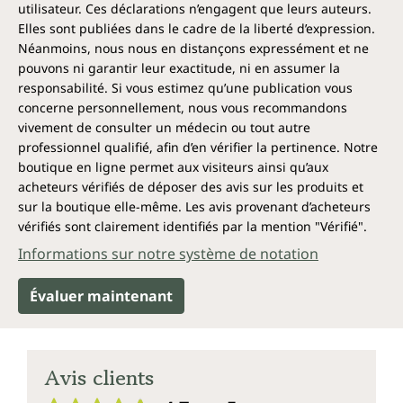
utilisateur. Ces déclarations n’engagent que leurs auteurs.
Combien de temps une boîte dure-t-
Elles sont publiées dans le cadre de la liberté d’expression.
elle ?
Néanmoins, nous nous en distançons expressément et ne
pouvons ni garantir leur exactitude, ni en assumer la
Chaque boîte de gélules de S-acétyl glutathion 100
responsabilité. Si vous estimez qu’une publication vous
mg d'Unimedica contient 60 gélules. Cela correspond
concerne personnellement, nous vous recommandons
à un approvisionnement de 2 mois.
vivement de consulter un médecin ou tout autre
professionnel qualifié, afin d’en vérifier la pertinence. Notre
Végétalien et sans les additifs
boutique en ligne permet aux visiteurs ainsi qu’aux
suivants
acheteurs vérifiés de déposer des avis sur les produits et
sur la boutique elle-même. Les avis provenant d’acheteurs
Les gélules de S-acétyl glutathion d'Unimedica sont
vérifiés sont clairement identifiés par la mention "Vérifié".
exemptes d'additifs et donc de colorants, de
Informations sur notre système de notation
stabilisants, de conservateurs, d'anti-agglomérants
tels que le stéréate de magnésium, ainsi que d'OGM,
Évaluer maintenant
de lactose et de gluten, et sont véganes.
Avis clients