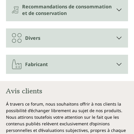
glutathion ?
Recommandations de consommation
et de conservation
Les processus métaboliques laissent leurs déchets
dans les cellules, et les produits chimiques provenant
de l'air, de l'eau et des aliments pénètrent également
dans le corps. Cela donne beaucoup de travail au
Divers
foie, station d'épuration de l'organisme. Celui-ci a
donc besoin d'auxiliaires que le corps produit lui-
même. Par exemple, le glutathion. Celui-ci est
présent dans toutes les cellules, mais est
Fabricant
principalement concentré dans le foie. Le glutathion
soutient les capacités d'autoguérison du corps.
À partir du milieu de la quarantaine, le corps produit
Avis clients
de lui-même de moins en moins de glutathion. Le
stress, la pollution, les maladies, l'inflammation ou
Á travers ce forum, nous souhaitons offrir à nos clients la
une alimentation déséquilibrée peuvent également
possibilité d’échanger librement au sujet de nos produits.
entraîner une augmentation de la consommation de
glutathion dans les cellules. Le glutathion joue un
Nous attirons toutefois votre attention sur le fait que les
rôle dans le métabolisme cellulaire et s'oxyde
contenus publiés relèvent exclusivement d’opinions
rapidement.
personnelles et d’évaluations subjectives, propres à chaque