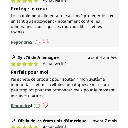
Achat vérifié
Note moyenne de 5 sur 5 étoiles
Protège le cœur
Le complément alimentaire est censé protéger le cœur
en tant qu'antioxydant - notamment contre les
dommages causés par les radicaux libres et les
toxines.
Répondre
5
Sylv76 de Allemagne
avant 4 années
Achat vérifié
Note moyenne de 5 sur 5 étoiles
Perfait pour moi
J'ai acheté ce produit pour soutenir mon système
immunitaire et mes cellules hépatiques. Encore un
peu trop tôt pour me prononcer mais pour le moment
je suis en forme.
Répondre
4
Ofelia de les états-unis d'Amérique
avant 7 mois
Achat vérifié