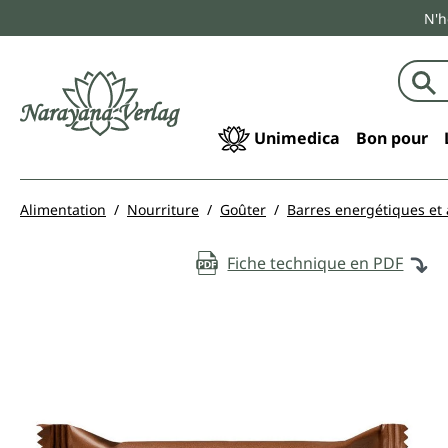
N'h
echerche
Passer à la navigation principale
Unimedica
Bon pour
Alimentation
Nourriture
Goûter
Barres energétiques et 
Fiche technique en PDF
Ignorer la galerie d'images