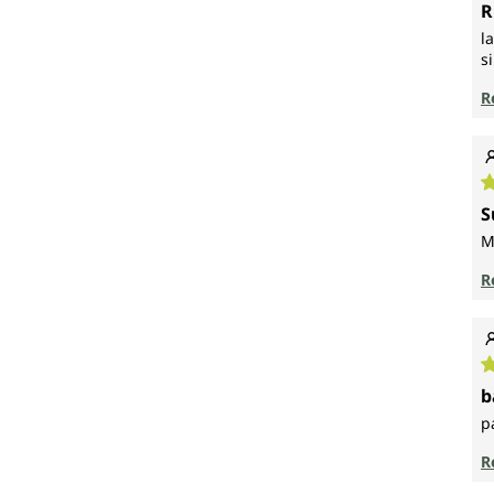
N
R
l
s
R
N
S
M
R
N
b
p
R