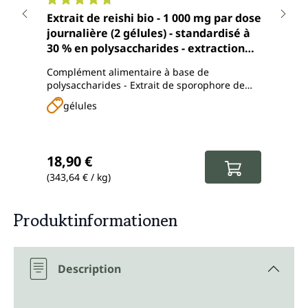
Note moyenne de 4.7 sur 5 étoiles
Note
Extrait de reishi bio - 1 000 mg par dose
Extr
journalière (2 gélules) - standardisé à
Crin
30 % en polysaccharides - extraction
jour
aqueuse - 90 gélules - Unimedica
poly
Complément alimentaire à base de
Comp
Uni
polysaccharides - Extrait de sporophore de
polys
Reishi issu d'une agriculture biologique
de He
gélules
g
contrôlée
biolo
l'eau
Prix régulier :
Prix
18,90 €
16,
(343,64 € / kg)
(300,
Produktinformationen
Description