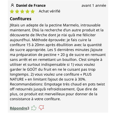
Daniel de France
avant 1 année
Achat vérifié
Note moyenne de 5 sur 5 étoiles
Confitures
J’étais un adepte de la pectine Marmelo, introuvable
maintenant. D’où la recherche d’un autre produit et la
découverte de l’Arche dont je n’ai qu’à me féliciter
aujourd’hui. Méthode éprouvée: je fais cuire la
confiture 15 à 20mn après ébullition avec la quantité
de sucre appropriée. Les 5 dernières minutes j’ajoute
ma préparation de pectine + 20 g de sucre en remuant
sans arrêt et en remettant un bouillon. C’est simple à
utiliser et surtout indispensable si 1) vous voulez
garder le GOÛT du fruit en ne le cuisant pas trop
longtemps. 2) vous voulez une confiture « PLUS
NATURE » en limitant l’ajout de sucre à 30%.
Recommandations: Empotage très chaud en pots twist
off retournés jusqu’à refroidissement. Que dire de
plus, ce produit est merveilleux pour donner de la
consistance à votre confiture.
Répondre
3