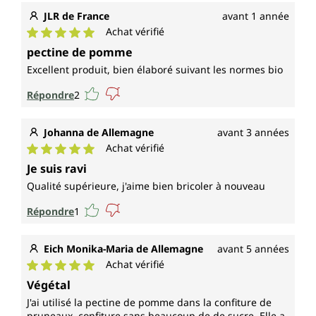
JLR de France
avant 1 année
Achat vérifié
Note moyenne de 5 sur 5 étoiles
pectine de pomme
Excellent produit, bien élaboré suivant les normes bio
Répondre
2
Johanna de Allemagne
avant 3 années
Achat vérifié
Note moyenne de 5 sur 5 étoiles
Je suis ravi
Qualité supérieure, j'aime bien bricoler à nouveau
Répondre
1
Eich Monika-Maria de Allemagne
avant 5 années
Achat vérifié
Note moyenne de 5 sur 5 étoiles
Végétal
J'ai utilisé la pectine de pomme dans la confiture de
pruneaux. confiture sans beaucoup de de sucre. Elle a