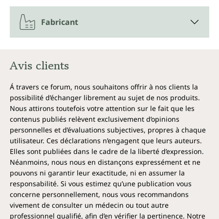
biologique contrôlée
Fabricant
Les théiers utilisés pour notre poudre de matcha bio
poussent dans des conditions biologiques
strictement contrôlées au Japon. Cela garantit que le
thé reste naturellement pur et ne contient pas de
Avis clients
substances nocives. La pureté et la qualité du thé
sont en outre soigneusement contrôlées dans des
laboratoires certifiés.
Á travers ce forum, nous souhaitons offrir à nos clients la
possibilité d’échanger librement au sujet de nos produits.
Seul le tissu fin des feuilles est utilisé pour la poudre
Nous attirons toutefois votre attention sur le fait que les
de matcha. Pour ce faire, les feuilles de thé sont
contenus publiés relèvent exclusivement d’opinions
étuvées, séchées et brisées après la récolte afin de
personnelles et d’évaluations subjectives, propres à chaque
séparer en douceur tous les autres composants de la
utilisateur. Ces déclarations n’engagent que leurs auteurs.
feuille des structures tissulaires délicates. Cette
Elles sont publiées dans le cadre de la liberté d’expression.
qualité de thé exceptionnelle caractérise la poudre de
Néanmoins, nous nous en distançons expressément et ne
matcha.
pouvons ni garantir leur exactitude, ni en assumer la
responsabilité. Si vous estimez qu’une publication vous
Un stimulant naturel
concerne personnellement, nous vous recommandons
vivement de consulter un médecin ou tout autre
La caféine est connue et appréciée dans le café et le
professionnel qualifié, afin d’en vérifier la pertinence. Notre