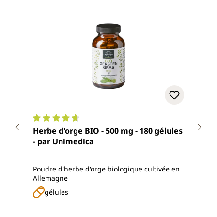
Note moyenne de 4.7 sur 5 étoiles
Note
Herbe d'orge BIO - 500 mg - 180 gélules
Jus 
- par Unimedica
qualité
enti
Poudre d'herbe d'orge biologique cultivée en
Poudr
Allemagne
l'agr
gélules
p