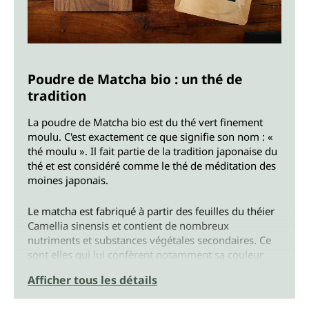
Poudre de Matcha bio : un thé de
tradition
La poudre de Matcha bio est du thé vert finement
moulu. C'est exactement ce que signifie son nom : «
thé moulu ». Il fait partie de la tradition japonaise du
thé et est considéré comme le thé de méditation des
moines japonais.
Le matcha est fabriqué à partir des feuilles du théier
Camellia sinensis et contient de nombreux
nutriments et substances végétales secondaires. Ce
sont elles qui lui confèrent notamment sa couleur
verte intense et son goût caractéristique, doux et
Afficher tous les détails
sucré à âpre. L'effet de ses précieux composants et
son arôme unique rendent le thé vert japonais si