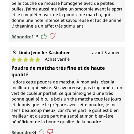
poudre brute issue de la culture biologique au Japon,
belle couche de mousse homogène avec de petites
certifiée bio selon les normes européennes. La
bulles. J'aime aussi me faire un smoothie avant le sport
poudre de Matcha bio est végétalienne, exempte
et le compléter avec de la poudre de matcha, qui
d'additifs tels que colorants, conservateurs,
donne une note intense et savoureuse et l'acide aminé
stabilisateurs, antiagglomérants comme le stéarate
L' théanine a un effet très stimulant !
de magnésium ainsi que sans génie génétique, sans
Répondre
115
lactose, sans gluten et sans gélatine.
Linda Jennifer Käsbohrer
avant 5 années
Achat vérifié
Note moyenne de 5 sur 5 étoiles
Poudre de matcha très fine et de haute
qualité
J'adore cette poudre de matcha. À mon avis, c'est la
meilleure qui existe. Si savoureuse, pas trop amère, un
vert de couleur parfait, ce qui témoigne d'une très
bonne qualité bio. Je bois un thé matcha tous les jours
et depuis que je le prépare avec cette poudre, je me
sens beaucoup mieux, car d'une part le goût est bien
meilleur, et d'autre part ma santé et mon bien-être
bénéficient de la bonne qualité de la poudre.
Répondre
34