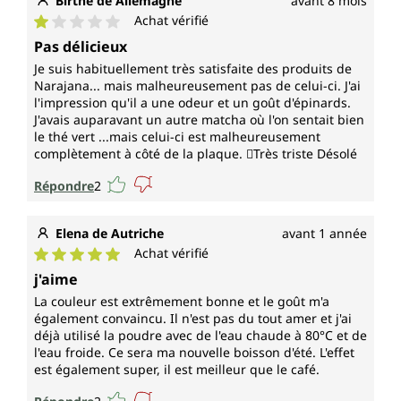
Birthe de Allemagne
avant 8 mois
Achat vérifié
Note moyenne de 1 sur 5 étoiles
Pas délicieux
Je suis habituellement très satisfaite des produits de
Narajana... mais malheureusement pas de celui-ci. J'ai
l'impression qu'il a une odeur et un goût d'épinards.
J'avais auparavant un autre matcha où l'on sentait bien
le thé vert ...mais celui-ci est malheureusement
complètement à côté de la plaque. 🫩Très triste Désolé
Répondre
2
Elena de Autriche
avant 1 année
Achat vérifié
Note moyenne de 5 sur 5 étoiles
j'aime
La couleur est extrêmement bonne et le goût m'a
également convaincu. Il n'est pas du tout amer et j'ai
déjà utilisé la poudre avec de l'eau chaude à 80°C et de
l'eau froide. Ce sera ma nouvelle boisson d'été. L'effet
est également super, il est meilleur que le café.