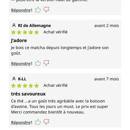
Répondre
1
RI de Allemagne
avant 2 mois
Achat vérifié
Note moyenne de 5 sur 5 étoiles
J'adore
Je bois ce matcha depuis longtemps et j'adore son
goût.
Répondre
1
K-LL
avant 7 mois
Achat vérifié
Note moyenne de 5 sur 5 étoiles
très savoureux
Ce thé ...a un goût très agréable avec la boisson
d'avoine. Tous les jours un must. Le prix est super
Merci commandez bientôt à nouveau.
Répondre
1