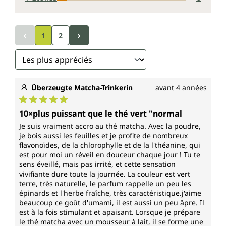
La poudre de matcha dans toute sa
diversité
1
2
Le thé Matcha est proposé en différentes qualités et
peut être préparé de différentes manières.
Traditionnellement, le matcha est battu dans un bol
d'eau chaude. Cela signifie qu'il est dégusté non filtré
avec tous ses composants.
Überzeugte Matcha-Trinkerin
avant 4 années
La poudre de Matcha est également utilisée par
Note moyenne de 5 sur 5 étoiles
10×plus puissant que le thé vert "normal
exemple pour le Matcha Latte, la glace au Matcha, les
Je suis vraiment accro au thé matcha. Avec la poudre,
smoothies, les limonades ou même les pâtisseries.
je bois aussi les feuilles et je profite de nombreux
L'industrie alimentaire utilise volontiers sa couleur
flavonoïdes, de la chlorophylle et de la l'théanine, qui
comme colorant naturel.
est pour moi un réveil en douceur chaque jour ! Tu te
sens éveillé, mais pas irrité, et cette sensation
Chaque paquet contient 100 g de poudre de Matcha.
vivifiante dure toute la journée. La couleur est vert
terre, très naturelle, le parfum rappelle un peu les
épinards et l'herbe fraîche, très caractéristique.j'aime
Végétalien, biologique et sans additif
beaucoup ce goût d'umami, il est aussi un peu âpre. Il
est à la fois stimulant et apaisant. Lorsque je prépare
La poudre de Matcha bio d'Unimedica est une
le thé matcha avec un mousseur à lait, il se forme une