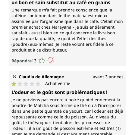
un bon et sain substitut au café en grains
Une remarque m'a fait prendre conscience que la
caféine contenue dans le thé matcha est mieux
assimilée par l'organisme que dans le café. C'était mon
premier achat chez Narayana - je suis entièrement
satisfait - aussi bien en ce qui concerne la livraison
rapide que la qualité, le goût et l'effet des thés
(poudre) eux-mêmes. Je reste volontiers fidèle à ce
produit et à ce distributeur.
Répondre
13
Claudia de Allemagne
avant 3 années
Achat vérifié
Note moyenne de 1 sur 5 étoiles
L'odeur et le goût sont problématiques !
Je ne parviens pas encore à boire quotidiennement la
poudre de Matcha sous forme de thé ou à l'incorporer
dans une petite quantité de yaourt, car l'odeur est déjà
repoussante comme celle du poisson. Au niveau du
goût, le thé/yogourt tient alors les promesses de
l'odeur : il a un goût de poisson extrême et est très ( !)
amer. Je me demande si c'est vraiment acceptable,