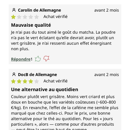
Carolin de Allemagne
avant 2 mois
Achat vérifié
Note moyenne de 1 sur 5 étoiles
Mauvaise qualité
Je n'ai pas du tout aimé le goût du matcha. La poudre
n'a pas le vert éclatant qu'elle devrait avoir, plutôt un
vert grisâtre. Je n'ai ressenti aucun effet énergisant
non plus.
Répondre
1
DocB de Allemagne
avant 2 mois
Achat vérifié
Note moyenne de 4 sur 5 étoiles
Une alternative au quotidien
Couleur plutôt vert grisâtre. Moins vert criard et plus
doux en bouche que les variétés coûteuses (~600–800
€/kg). En revanche, l'effet de la caféine me semble plus
marqué que chez celles-ci. Pour le prix, une bonne
alternative pour le thé au quotidien. Pour les « jours
particuliers », alors — comme pour d'autres produits
— peut-être la version haut de gamme.