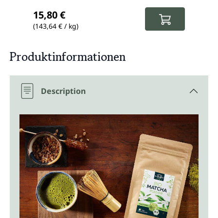
Prix régulier :
Prix
15,80 €
14,
(143,64 € / kg)
(148,
Produktinformationen
Description