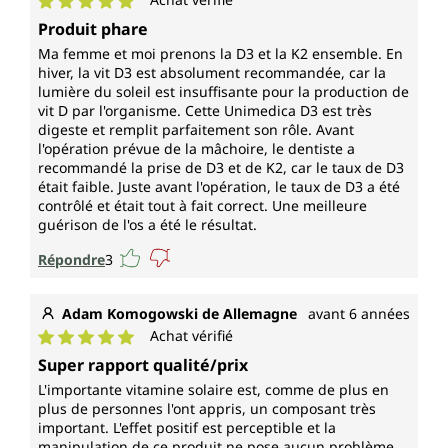
Note moyenne de 5 sur 5 étoiles
Produit phare
Ma femme et moi prenons la D3 et la K2 ensemble. En
hiver, la vit D3 est absolument recommandée, car la
lumière du soleil est insuffisante pour la production de
vit D par l'organisme. Cette Unimedica D3 est très
digeste et remplit parfaitement son rôle. Avant
l'opération prévue de la mâchoire, le dentiste a
recommandé la prise de D3 et de K2, car le taux de D3
était faible. Juste avant l'opération, le taux de D3 a été
contrôlé et était tout à fait correct. Une meilleure
guérison de l'os a été le résultat.
Répondre
3
Adam Komogowski de Allemagne
avant 6 années
Achat vérifié
Note moyenne de 5 sur 5 étoiles
Super rapport qualité/prix
L'importante vitamine solaire est, comme de plus en
plus de personnes l'ont appris, un composant très
important. L'effet positif est perceptible et la
manipulation de ce produit ne pose aucun problème,