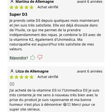
Martina de Allemagne
avant 6 années
Achat vérifié
Note moyenne de 5 sur 5 étoiles
Super D3
Je prends cette D3 depuis quelques mois maintenant
et j'en suis très satisfaite. Elle est déjà dissoute dans
de l'huile, ce qui me permet de la prendre
indépendamment des repas. Je combine la D3 avec de
la vitamine K2, également d'Unimedica. Ma
naturopathe est aujourd'hui très satisfaite de mes
valeurs.
Répondre
1
Litza de Allemagne
avant 6 années
Achat vérifié
Note moyenne de 5 sur 5 étoiles
👍🏻
J'ai acheté de la vitamine D3 ici l'Unimedica D3 je suis
très contente je me sens à nouveau très bien avec la
prise du produit je suis rayonnante et ma bonne
humeur n'est plus à démontrer 😆👍🏻 Merci pour ce
super site sérieux.