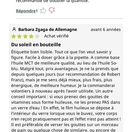
recommandé de doubler la quantité.
Répondre
1
Barbara Zgaga de Allemagne
avant 6 années
Achat vérifié
Note moyenne de 4 sur 5 étoiles
Du soleil en bouteille
Étiquette bien lisible. Tout ce que l'on veut savoir y
figure. Facile à doser grâce à la pipette. A comme base
l'huile MCT de meilleure qualité, au lieu de l'huile So-
blu. Malgré tout, prix avantageux. Je ne la prends que
depuis quelques jours (sur recommandation de Robert
Franz), mais je me sens déjà mieux, plus frais, plus
énergique, de meilleure humeur. Je la commanderai
volontiers à nouveau après l'avoir utilisée. Un autre
conseil important : si vous prenez des gouttes de
vitamines sous forme huileuse, ne les prenez PAS dans
un verre d'eau ! En effet, le film huileux se dépose à
l'intérieur du verre lorsque vous le buvez, votre corps
n'en reçoit pratiquement pas et l'effet n'est pas atteint !
Il est préférable de verser les gouttes sur un morceau
de pain ou quelque chose de similaire, ou encore de