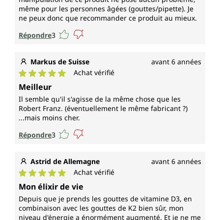
même pour les personnes âgées (gouttes/pipette). Je
ne peux donc que recommander ce produit au mieux.
Répondre
3
Markus de Suisse
avant 6 années
Achat vérifié
Note moyenne de 5 sur 5 étoiles
Meilleur
Il semble qu'il s'agisse de la même chose que les
Robert Franz. (éventuellement le même fabricant ?)
...mais moins cher.
Répondre
3
Astrid de Allemagne
avant 6 années
Achat vérifié
Note moyenne de 5 sur 5 étoiles
Mon élixir de vie
Depuis que je prends les gouttes de vitamine D3, en
combinaison avec les gouttes de K2 bien sûr, mon
niveau d'énergie a énormément augmenté. Et je ne me