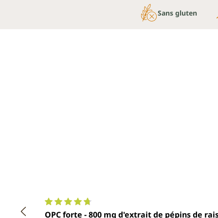
Sans gluten
Note moyenne de 4.8 sur 5 étoiles
OPC forte - 800 mg d'extrait de pépins de rai