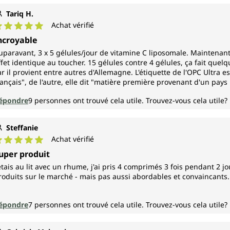
Tariq H.
Achat vérifié
ote moyenne de 5 sur 5 étoiles
ncroyable
uparavant, 3 x 5 gélules/jour de vitamine C liposomale. Maintenant
ffet identique au toucher. 15 gélules contre 4 gélules, ça fait quelq
ar il provient entre autres d'Allemagne. L'étiquette de l'OPC Ultra es
rançais", de l'autre, elle dit "matière première provenant d'un pay
épondre
9
personnes ont trouvé cela utile.
Trouvez-vous cela utile?
Steffanie
Achat vérifié
ote moyenne de 5 sur 5 étoiles
uper produit
'étais au lit avec un rhume, j'ai pris 4 comprimés 3 fois pendant 2 
roduits sur le marché - mais pas aussi abordables et convaincants. 
épondre
7
personnes ont trouvé cela utile.
Trouvez-vous cela utile?