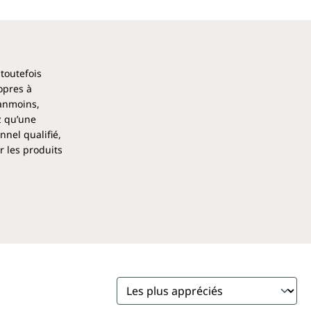
 toutefois
opres à
éanmoins,
z qu’une
nel qualifié,
r les produits