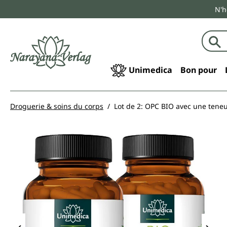
N'h
echerche
Passer à la navigation principale
Unimedica
Bon pour
Droguerie & soins du corps
Lot de 2: OPC BIO avec une teneu
Ignorer la galerie d'images