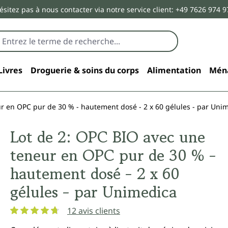
ésitez pas à nous contacter via notre service client: +49 7626 974 9
Livres
Droguerie & soins du corps
Alimentation
Mén
r en OPC pur de 30 % - hautement dosé - 2 x 60 gélules - par Uni
Lot de 2: OPC BIO avec une
teneur en OPC pur de 30 % -
hautement dosé - 2 x 60
gélules - par Unimedica
12 avis clients
Note moyenne de 4.7 sur 5 étoiles