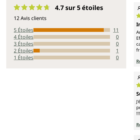
4.7 sur 5
étoiles
Note moyenne de 4.7 sur 5 étoiles
12 Avis clients
N
I
5 Étoiles
11
A
4 Étoiles
0
E
3 Étoiles
0
c
f
2 Étoiles
1
1 Étoiles
0
R
N
S
J
p
!!!
R