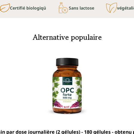
Certifié biologiqü
Sans lactose
végétal
Alternative populaire
sin par dose journalière (2 gélules) - 180 gélules - obten