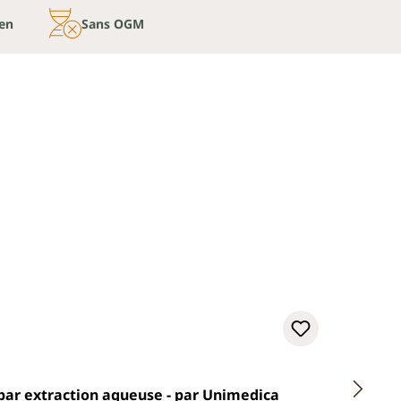
ien
Sans OGM
Note mo
u par extraction aqueuse - par Unimedica
OPC Ult