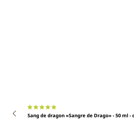
Note moyenne de 5 sur 5 étoiles
Sang de dragon «Sangre de Drago» - 50 ml -