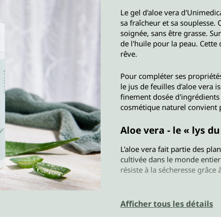
Le gel d'aloe vera d'Unimedic
sa fraîcheur et sa souplesse. 
soignée, sans être grasse. Su
de l'huile pour la peau. Cet
rêve.
Pour compléter ses propriétés
le jus de feuilles d'aloe vera
finement dosée d'ingrédients 
cosmétique naturel convient p
Aloe vera - le « lys d
L'aloe vera fait partie des pla
cultivée dans le monde entier 
résiste à la sécheresse grâce à
La consistance gélatineuse de 
contiennent. Lorsque l'on coup
Afficher tous les détails
effet rafraîchissant et apaisan