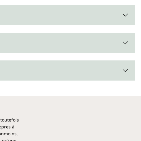
era d'Unimedica contient 200 ml.
 toutefois
opres à
éanmoins,
z qu’une