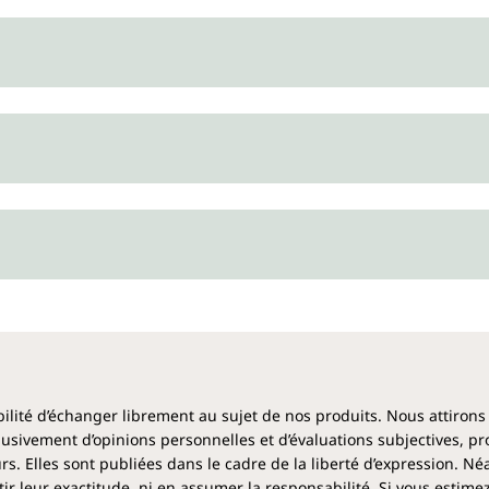
Chaque flacon de gel d'aloe v
ibilité d’échanger librement au sujet de nos produits. Nous attirons
clusivement d’opinions personnelles et d’évaluations subjectives, pr
rs. Elles sont publiées dans le cadre de la liberté d’expression. N
 leur exactitude, ni en assumer la responsabilité. Si vous estime