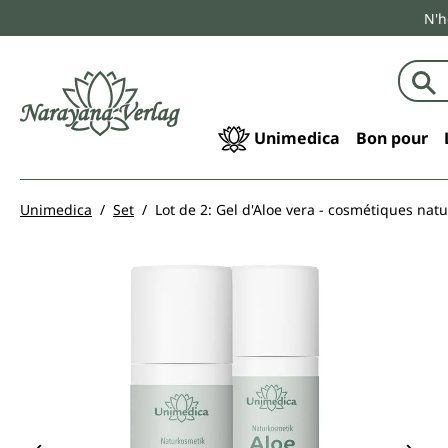
N'h
echerche
Passer à la navigation principale
Unimedica
Bon pour
Unimedica
Set
Lot de 2: Gel d'Aloe vera - cosmétiques natu
Ignorer la galerie d'images