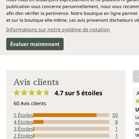
publication vous concerne personnellement, nous vous recomma
afin d’en vérifier la pertinence. Notre boutique en ligne permet 
et sur la boutique elle-même. Les avis provenant d’acheteurs véri
Informations sur notre système de notation
Évaluer maintenant
Avis clients
4.7 sur 5
étoiles
Note moyenne de 4.7 sur 5 étoiles
60 Avis clients
N
U
5 Étoiles
50
L
4 Étoiles
8
n
3 Étoiles
1
e
t
2 Étoiles
1