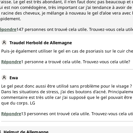
raisse. Le gel est très abondant, il n'en faut donc pas beaucoup et q
ui est non comédogène, très important car j'ai tendance à avoir de l'a
a racine des cheveux, je mélange à nouveau le gel d'aloe vera avec 
apidement.
épondre
147
personnes ont trouvé cela utile.
Trouvez-vous cela util
Traudel Herbold de Allemagne
Puis-je également utiliser le gel en cas de psoriasis sur le cuir ch
Répondre
1
personne a trouvé cela utile.
Trouvez-vous cela utile?
Ewa
Le gel peut donc aussi être utilisé sans problème pour le visage ?
Dans les situations de stress, j'ai des boutons d'acné. Principaleme
commentaire est très utile car j'ai supposé que le gel pouvait être 
que du corps. LG
Répondre
13
personnes ont trouvé cela utile.
Trouvez-vous cela uti
Helmut de Allemagne