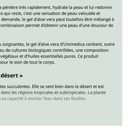
a pénètre très rapidement, hydrate la peau et lui redonne
Ce qui reste, c'est une sensation de peau veloutée et
r demande, le gel d'aloe vera peut toutefois être mélangé à
te combinaison permet d'obtenir une peau d'une douceur de
 soignantes, le gel d'aloe vera d'Unimedica contient, outre
 issu de cultures biologiques contrôlées, une composition
végétaux et d'huiles essentielles pures. Ce produit
our le soin de tout le corps.
u désert »
ntes succulentes. Elle se sent bien dans le désert et est
dans les régions tropicales et subtropicales. La plante
 sa capacité à stocker l'eau dans ses feuilles.
la sève des feuilles est due aux polysaccharides qu'elles
e les feuilles, le jus s'écoule directement des tissus et a un
t au contact de la peau.