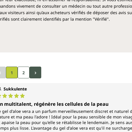
ndons vivement de consulter un médecin ou tout autre profession
aux visiteurs ainsi qu’aux acheteurs vérifiés de déposer des avis su
fiés sont clairement identifiés par la mention "Vérifié".
1
2
Sukkulente
ote moyenne de 5 sur 5 étoiles
n multitalent, régénère les cellules de la peau
e gel d'aloe vera a un parfum merveilleusement discret et naturel d
ature et ma peau l'adore ! Idéal pour la peau sensible de mon visag
t apaise la peau pour qu'elle se rétablisse le lendemain. Je sens au
emps plus lisse. L'avantage du gel d'aloe vera est qu'il ne surcharge