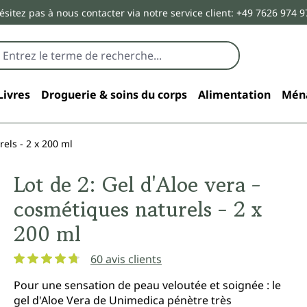
ésitez pas à nous contacter via notre service client: +49 7626 974 9
Livres
Droguerie & soins du corps
Alimentation
Mén
rels - 2 x 200 ml
Lot de 2: Gel d'Aloe vera -
cosmétiques naturels - 2 x
200 ml
60 avis clients
Note moyenne de 4.7 sur 5 étoiles
Pour une sensation de peau veloutée et soignée : le
gel d'Aloe Vera de Unimedica pénètre très