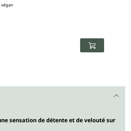
- végan
Cosmétiq
Gel 
Prix ré
7,90 €
(39,50 € /
une sensation de détente et de velouté sur