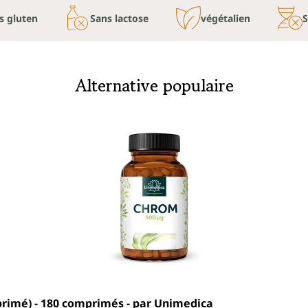
s gluten
Sans lactose
végétalien
Alternative populaire
primé) - 180 comprimés - par Unimedica