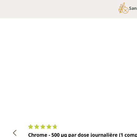
San
Note moyenne de 4.7 sur 5 étoiles
Chrome - 500 µg par dose journalière (1 com