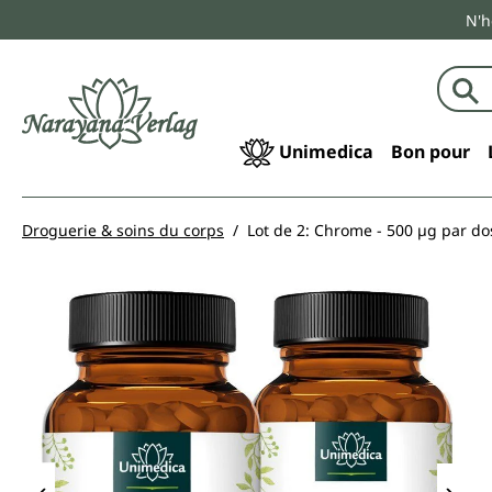
N'h
echerche
Passer à la navigation principale
Unimedica
Bon pour
Droguerie & soins du corps
Lot de 2: Chrome - 500 µg par do
Ignorer la galerie d'images