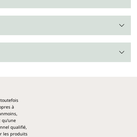
 toutefois
opres à
éanmoins,
z qu’une
nel qualifié,
r les produits