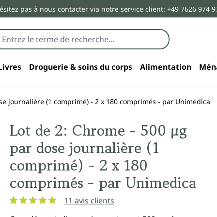
ésitez pas à nous contacter via notre service client: +49 7626 974 9
Livres
Droguerie & soins du corps
Alimentation
Mén
se journalière (1 comprimé) - 2 x 180 comprimés - par Unimedica
Lot de 2: Chrome - 500 µg
par dose journalière (1
comprimé) - 2 x 180
comprimés - par Unimedica
11 avis clients
Note moyenne de 5 sur 5 étoiles