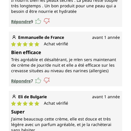
Il nourrit bien les peaux sèches . La peau reste souple
très longtemps . Un bon produit pour une peau qui a
besoin d être nourrie et hydratée
Répondre
9
Emmanuelle de France
avant 1 année
Achat vérifié
Note moyenne de 5 sur 5 étoiles
Bien efficace
Très agréable et désaltérant, je m’en sers maintenant
de crème de jour/de nuit et elle a été efficace sur les
crevasse situées au niveau des narines (allergies)
Répondre
7
Eli de Bulgarie
avant 1 année
Achat vérifié
Note moyenne de 5 sur 5 étoiles
Super
J'aime beaucoup cette crème, elle est douce et très
légère avec un parfum agréable, et je la rachèterai
sans hésiter.