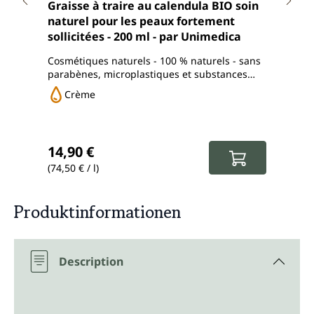
Note moyenne de 5 sur 5 étoiles
Note
Graisse à traire au calendula BIO soin
Baum
naturel pour les peaux fortement
prop
sollicitées - 200 ml - par Unimedica
Cosmétiques naturels - 100 % naturels - sans
Cosmé
parabènes, microplastiques et substances
irrit
nocives
Crème
C
Prix régulier :
Prix
14,90 €
11,
(74,50 € / l)
(388,3
Produktinformationen
Description